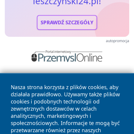
leszczynski24.pl!
SPRAWDŹ SZCZEGÓŁY
autopromocja
Nasza strona korzysta z plików cookies, aby
działała prawidłowo. Używamy także plików
cookies i podobnych technologii od
zewnętrznych dostawców w celach
Copyright © 2026 leszczynski24.pl Wszystkie prawa
analitycznych, marketingowych i
zastrzeżone.
społecznościowych. Informacje te mogą być
przetwarzane również przez naszych