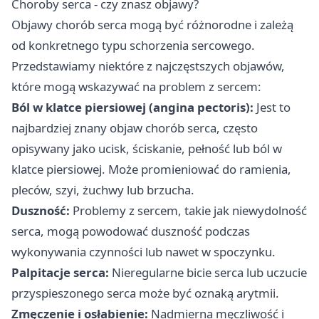
Choroby serca - czy znasz objawy?
Objawy chorób serca mogą być różnorodne i zależą
od konkretnego typu schorzenia sercowego.
Przedstawiamy niektóre z najczęstszych objawów,
które mogą wskazywać na problem z sercem:
Ból w klatce piersiowej (angina pectoris):
Jest to
najbardziej znany objaw chorób serca, często
opisywany jako ucisk, ściskanie, pełność lub ból w
klatce piersiowej. Może promieniować do ramienia,
pleców, szyi, żuchwy lub brzucha.
Duszność:
Problemy z sercem, takie jak niewydolność
serca, mogą powodować duszność podczas
wykonywania czynności lub nawet w spoczynku.
Palpitacje serca:
Nieregularne bicie serca lub uczucie
przyspieszonego serca może być oznaką arytmii.
Zmęczenie i osłabienie:
Nadmierna męczliwość i