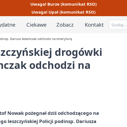
Uwaga! Burze (komunikat RSO)
Uwaga! Upał (komunikat RSO)
ydatne
Ciekawe
Zobacz
Kontakt
podinsp. Dariusz Adamczak odchodzi na emeryturę
eszczyńskiej drogówki
mczak odchodzi na
sztof Nowak pożegnał dziś odchodzącego na
 leszczyńskiej Policji podinsp. Dariusza