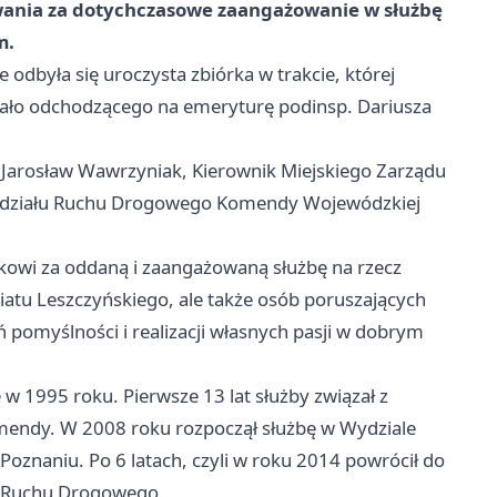
wania za dotychczasowe zaangażowanie w służbę
m.
e odbyła się uroczysta zbiórka w trakcie, której
gnało odchodzącego na emeryturę podinsp. Dariusza
ki Jarosław Wawrzyniak, Kierownik Miejskiego Zarządu
Wydziału Ruchu Drogowego Komendy Wojewódzkiej
ikowi za oddaną i zaangażowaną służbę na rzecz
atu Leszczyńskiego, ale także osób poruszających
 pomyślności i realizacji własnych pasji w dobrym
 w 1995 roku. Pierwsze 13 lat służby związał z
omendy. W 2008 roku rozpoczął służbę w Wydziale
znaniu. Po 6 latach, czyli w roku 2014 powrócił do
łu Ruchu Drogowego.