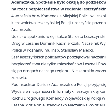
Adamczaka. Spotkanie było okazją do podzięko
na rzecz bezpieczeństwa w regionie leszczyński
4 września br. w Komendzie Miejskiej Policji w Leszni
kierownictwo leszczyńskiej Policji uroczyście poże
Adamczaka.
Udział w spotkaniu wzięli także Starosta Leszczyńs
Dróg w Lesznie Dominik Kaźmierczak, Naczelnik 
Policji w Poznaniu mł. insp. Stanisław Małecki.
Szef leszczyńskich policjantów podziękował naczeln
bezpieczeństwa nie tylko mieszkańców Leszna i Powi
się po drogach naszego regionu. Nie zabrakło życzeń
zdrowiu.
Podinspektor Dariusz Adamczak do Policji przyjął się
Wydziałem Łączności i Informatyki leszczyńskiej k
Ruchu Drogowego Komendy Wojewódzkiej Policji w Po
Leszna, gdzie objął stanowisko Naczelnika Wydzia