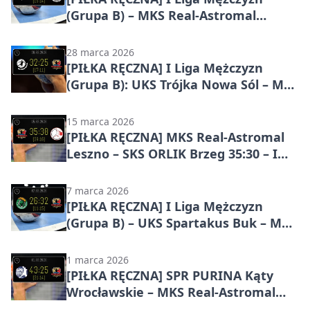
(Grupa B) – MKS Real-Astromal
Leszno – ŚKPR Świdnica 27:28
28 marca 2026
[PIŁKA RĘCZNA] I Liga Mężczyzn
(Grupa B): UKS Trójka Nowa Sól – MKS
Real-Astromal Leszno 32:25.
Gospodarze skuteczniejsi w 21.
15 marca 2026
kolejce
[PIŁKA RĘCZNA] MKS Real-Astromal
Leszno – SKS ORLIK Brzeg 35:30 – I
Liga Mężczyzn (Grupa B), kolejka 20
7 marca 2026
[PIŁKA RĘCZNA] I Liga Mężczyzn
(Grupa B) – UKS Spartakus Buk – MKS
Real-Astromal Leszno 26:32
1 marca 2026
[PIŁKA RĘCZNA] SPR PURINA Kąty
Wrocławskie – MKS Real-Astromal
Leszno 43:25 – I Liga Mężczyzn