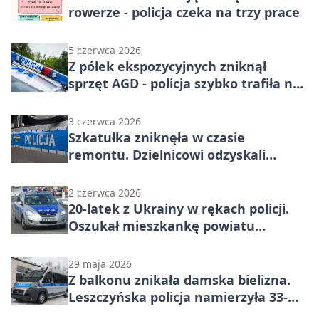
rowerze - policja czeka na trzy prace
5 czerwca 2026
Z półek ekspozycyjnych zniknął
sprzęt AGD - policja szybko trafiła na
trop
3 czerwca 2026
Szkatułka zniknęła w czasie
remontu. Dzielnicowi odzyskali
biżuterię w kilka godzin
2 czerwca 2026
20-latek z Ukrainy w rękach policji.
Oszukał mieszkankę powiatu
leszczyńskiego na prawie 300 tysięcy
złotych
29 maja 2026
Z balkonu znikała damska bielizna.
Leszczyńska policja namierzyła 33-
latka