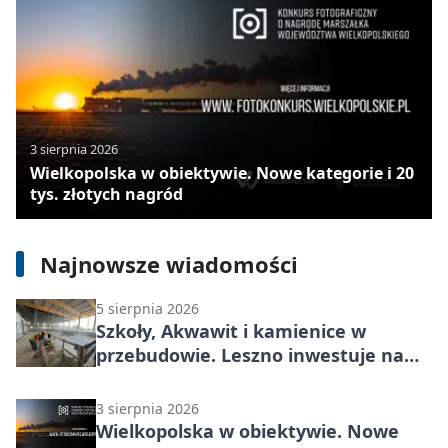
3 sierpnia 2026
7 sierpnia 2026
Wielkopolska w obiektywie. Nowe kategorie i 20
tys. złotych nagród
Ratownicy szybciej poznają stan
zdrowia seniora. Pudełko Życia trafi
do Leszna
Najnowsze wiadomości
5 sierpnia 2026
Szkoły, Akwawit i kamienice w
przebudowie. Leszno inwestuje na
lata
3 sierpnia 2026
Wielkopolska w obiektywie. Nowe