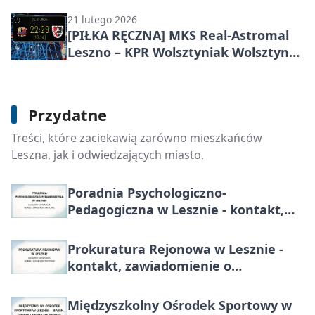
(Grupa B), kolejka 18
21 lutego 2026
[PIŁKA RĘCZNA] MKS Real-Astromal
Leszno – KPR Wolsztyniak Wolsztyn
22:29 – I Liga Mężczyzn (Grupa B),
kolejka 17
Powiatowy Zespół ds. Orzekania o
Przydatne
Niepełnosprawności w Leszno -
Treści, które zaciekawią zarówno mieszkańców
kontakt, orzeczenia, karty parkingowe
Leszna, jak i odwiedzających miasto.
Poradnia Psychologiczno-
Pedagogiczna w Lesznie - kontakt,
oferta, zapisy
Prokuratura Rejonowa w Lesznie -
kontakt, zawiadomienie o
przestępstwie, właściwość
Międzyszkolny Ośrodek Sportowy w