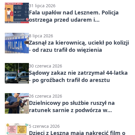
31 lipca 2026
Fala upałów nad Lesznem. Policja
ostrzega przed udarem i
przegrzaniem
8 lipca 2026
Zasnął za kierownicą, uciekł po kolizji
- od razu trafił do więzienia
30 czerwca 2026
Sądowy zakaz nie zatrzymał 44-latka
- po groźbach trafił do aresztu
26 czerwca 2026
Dzielnicowy po służbie ruszył na
ratunek sarnie z podwórza w
Osiecznej
5 czerwca 2026
Dzieci z Leszna mają nakręcić film o