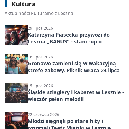
Kultura
Daniel Midas wraca do Leszna z
tajemnicą i nowym stand-upem
Aktualności kulturalne z Leszna
29 lipca 2026
Katarzyna Piasecka przywozi do
Leszna „BAGUS” - stand-up o
zmianach
16 lipca 2026
Gronowo zamieni się w wakacyjną
strefę zabawy. Piknik wraca 24 lipca
15 lipca 2026
Śląskie szlagiery i kabaret w Lesznie -
wieczór pełen melodii
22 czerwca 2026
Młodzi sięgnęli po stare hity i
rozgrzali Teatr Miejski w Lesznie