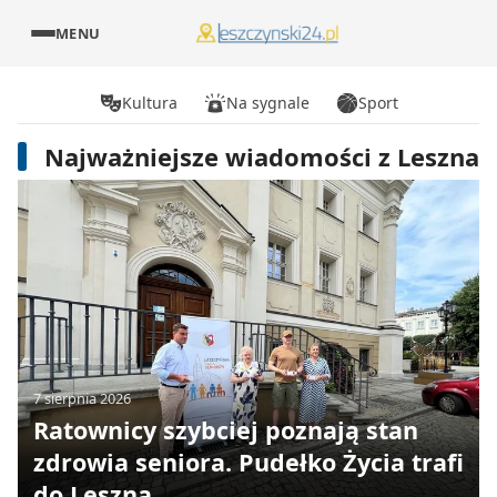
MENU
Kultura
Na sygnale
Sport
Najważniejsze wiadomości z Leszna
7 sierpnia 2026
Ratownicy szybciej poznają stan
zdrowia seniora. Pudełko Życia trafi
do Leszna