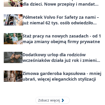
dla dzieci. Nowe przepisy i mandat
100 zł
Półmetek Volvo For Safety za nami –
już niemal 62 tys. osób odwiedziło
miasteczko bezpieczeństwa
Staż pracy na nowych zasadach - od 1
maja zmiany obejmą firmy prywatne
Dodatkowy urlop dla rodziców
wcześniaków działa już rok i zmienia
codzienność rodzin
Zimowa garderoba kapsułowa - mniej
ubrań, więcej eleganckich stylizacji
Zobacz więcej
30 kwietnia 2026