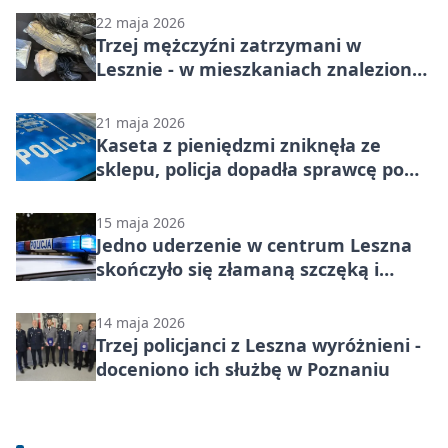
22 maja 2026
Trzej mężczyźni zatrzymani w
Lesznie - w mieszkaniach znaleziono
prawie 5000 porcji
21 maja 2026
Kaseta z pieniędzmi zniknęła ze
sklepu, policja dopadła sprawcę po
chwili
15 maja 2026
Jedno uderzenie w centrum Leszna
skończyło się złamaną szczęką i
zarzutem
14 maja 2026
Trzej policjanci z Leszna wyróżnieni -
doceniono ich służbę w Poznaniu