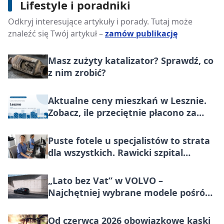
Kolonie dla dzieci nieśmiałych: jak
Lifestyle i poradniki
wyjazd pomaga zbudować relacje z
Odkryj interesujące artykuły i porady. Tutaj może
rówieśnikami
znaleźć się Twój artykuł –
zamów publikację
Masz zużyty katalizator? Sprawdź, co
z nim zrobić?
Aktualne ceny mieszkań w Lesznie.
Zobacz, ile przeciętnie płacono za
metr nieruchomości do końca lipca
2026
Puste fotele u specjalistów to strata
dla wszystkich. Rawicki szpital
znalazł sposób na “pacjentów widmo”
„Lato bez Vat” w VOLVO –
Najchętniej wybrane modele pośród
marek premium w Polsce, teraz
korzystniej o wartość większą niż VAT
Od czerwca 2026 obowiązkowe kaski