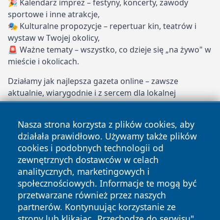
🎉 Kalendarz imprez – festyny, koncerty, zawody
sportowe i inne atrakcje,
🎭 Kulturalne propozycje – repertuar kin, teatrów i
wystaw w Twojej okolicy,
🚨 Ważne tematy – wszystko, co dzieje się „na żywo" w
mieście i okolicach.
Działamy jak najlepsza gazeta online – zawsze
aktualnie, wiarygodnie i z sercem dla lokalnej
społeczności. Dołącz do naszych stałych czytelników i
bądź na bieżąco z Lesznem!
Nasza strona korzysta z plików cookies, aby
działała prawidłowo. Używamy także plików
leszczynski24.pl – Twoje miejskie oko i ucho!
cookies i podobnych technologii od
Copyright © 2026 leszczynski24.pl Wszystkie prawa
zewnętrznych dostawców w celach
zastrzeżone.
analitycznych, marketingowych i
społecznościowych. Informacje te mogą być
przetwarzane również przez naszych
Polityka
Polityka
News
Autorzy
partnerów. Kontynuując korzystanie ze
Prywatności
Cookies
strony lub klikając „Przechodzę do serwisu",