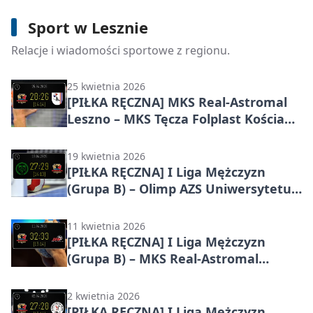
[PIŁKA RĘCZNA] I Liga Mężczyzn
Sport w Lesznie
(Grupa B) – 25. kolejka: PGE KPR
Gryfino – MKS Real-Astromal Leszno
Relacje i wiadomości sportowe z regionu.
33:27
25 kwietnia 2026
[PIŁKA RĘCZNA] MKS Real-Astromal
Leszno – MKS Tęcza Folplast Kościan
28:26 w I Lidze Mężczyzn (Grupa B) –
ważne punkty zostają w Lesznie
19 kwietnia 2026
[PIŁKA RĘCZNA] I Liga Mężczyzn
(Grupa B) – Olimp AZS Uniwersytetu
Zielonogórskiego – MKS Real-
Astromal Leszno 27:29 w 23. kolejce
11 kwietnia 2026
[PIŁKA RĘCZNA] I Liga Mężczyzn
(Grupa B) – MKS Real-Astromal
Leszno – TS Zew Świebodzin 32:33 po
dogrywce i karnych
2 kwietnia 2026
[PIŁKA RĘCZNA] I Liga Mężczyzn