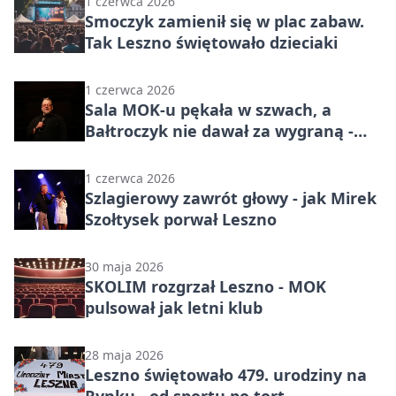
1 czerwca 2026
Smoczyk zamienił się w plac zabaw.
Tak Leszno świętowało dzieciaki
1 czerwca 2026
Sala MOK-u pękała w szwach, a
Bałtroczyk nie dawał za wygraną -
relacja z leszczyńskiego wieczoru
stand-upu
1 czerwca 2026
Szlagierowy zawrót głowy - jak Mirek
Szołtysek porwał Leszno
30 maja 2026
SKOLIM rozgrzał Leszno - MOK
pulsował jak letni klub
28 maja 2026
Leszno świętowało 479. urodziny na