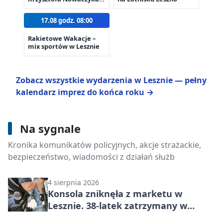
wernisaż wystawy
17.08 godz. 08:00
Rakietowe Wakacje –
mix sportów w Lesznie
Zobacz wszystkie wydarzenia w Lesznie — pełny
kalendarz imprez do końca roku →
Na sygnale
7 sierpnia 2026
Nocny drift we Włoszakowicach. 25-
Kronika komunikatów policyjnych, akcje strażackie,
latek stracił prawo jazdy
bezpieczeństwo, wiadomości z działań służb
4 sierpnia 2026
Konsola zniknęła z marketu w
Lesznie. 38-latek zatrzymany w
domu