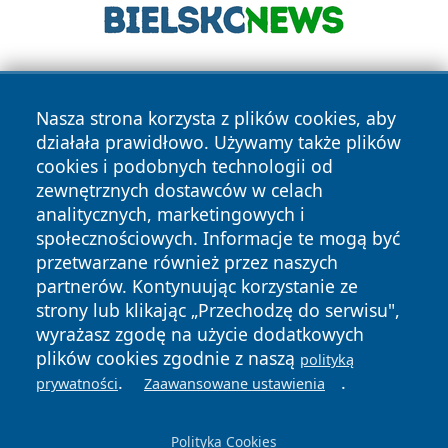
Nasza strona korzysta z plików cookies, aby
działała prawidłowo. Używamy także plików
cookies i podobnych technologii od
zewnętrznych dostawców w celach
Copyright © 2026 leszczynski24.pl Wszystkie prawa
analitycznych, marketingowych i
zastrzeżone.
społecznościowych. Informacje te mogą być
przetwarzane również przez naszych
partnerów. Kontynuując korzystanie ze
Polityka
Polityka
News
Autorzy
strony lub klikając „Przechodzę do serwisu",
Prywatności
Cookies
wyrażasz zgodę na użycie dodatkowych
plików cookies zgodnie z naszą
polityką
.
.
prywatności
Zaawansowane ustawienia
Polityka Cookies