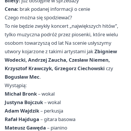
Bilety:
już dostępne w sprzedaży
Cena:
brak podanej informacji o cenie
Czego można się spodziewać?
To nie będzie zwykły koncert „największych hitów”,
tylko muzyczna podróż przez piosenki, które wielu
osobom towarzyszą od lat Na scenie usłyszymy
utwory kojarzone z takimi artystami jak
Zbigniew
Wodecki, Andrzej Zaucha, Czesław Niemen,
Krzysztof Krawczyk, Grzegorz Ciechowski
czy
Bogusław Mec
.
Wystąpią:
Michał Bronk
– wokal
Justyna Bojczuk
– wokal
Adam Wajdzik
– perkusja
Rafał Hajduga
– gitara basowa
Mateusz Gawęda
– pianino