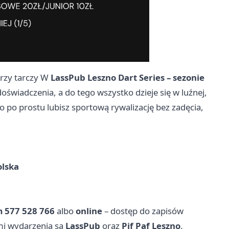
przy tarczy W
LassPub Leszno Dart Series – sezonie
świadczenia, a do tego wszystko dzieje się w luźnej,
o po prostu lubisz sportową rywalizację bez zadęcia,
olska
 577 528 766
albo
online
– dostęp do zapisów
ami wydarzenia są
LassPub
oraz
Pif Paf Leszno
.