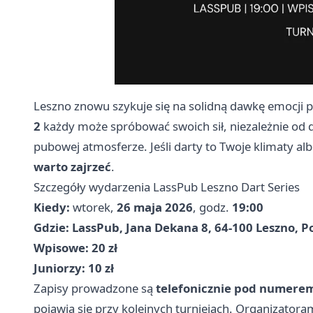
Leszno znowu szykuje się na solidną dawkę emocji 
2
każdy może spróbować swoich sił, niezależnie od do
pubowej atmosferze. Jeśli darty to Twoje klimaty alb
warto zajrzeć
.
Szczegóły wydarzenia LassPub Leszno Dart Series
Kiedy:
wtorek,
26 maja 2026
, godz.
19:00
Gdzie:
LassPub, Jana Dekana 8, 64-100 Leszno, P
Wpisowe:
20 zł
Juniorzy:
10 zł
Zapisy prowadzone są
telefonicznie pod numerem
pojawia się przy kolejnych turniejach. Organizator