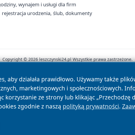
odziny, wynajem i usługi dla firm
, rejestracja urodzenia, ślub, dokumenty
Copyright © 2026 leszczynski24.pl Wszystkie prawa zastrzeżone.
es, aby działała prawidłowo. Używamy także plik
News
Autorzy
Polityka Prywatności
Polityka Cookie
cznych, marketingowych i społecznościowych. Inf
 korzystanie ze strony lub klikając „Przechodzę 
ookies zgodnie z naszą
polityką prywatności
.
Zaaw