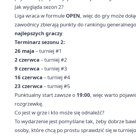
Jak wygląda sezon 2?
Liga wraca w formule
OPEN
, więc do gry może dołą
zawodnicy zbierają punkty do rankingu generalnego
najlepszych graczy
Terminarz sezonu 2:
26 maja
– turniej #1
2 czerwca
– turniej #2
9 czerwca
– turniej #3
16 czerwca
– turniej #4
23 czerwca
– turniej #5
Punktualny start zawsze o
19:00
, więc warto pojawić
rozgrzewkę.
Co jest w grze i kto może się odnaleźć?
To wydarzenie jest pomyślane tak, żeby dobrze bawili
osoby, które chcą po prostu sprawdzić się w turnie