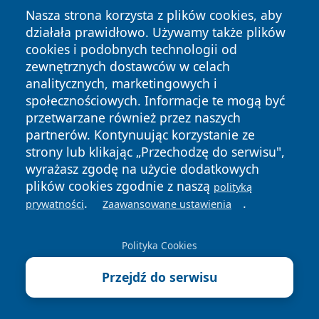
Nasza strona korzysta z plików cookies, aby
działała prawidłowo. Używamy także plików
cookies i podobnych technologii od
zewnętrznych dostawców w celach
analitycznych, marketingowych i
społecznościowych. Informacje te mogą być
przetwarzane również przez naszych
Copyright © 2026 leszczynski24.pl Wszystkie prawa
partnerów. Kontynuując korzystanie ze
zastrzeżone.
strony lub klikając „Przechodzę do serwisu",
wyrażasz zgodę na użycie dodatkowych
plików cookies zgodnie z naszą
polityką
Polityka
Polityka
.
.
News
Autorzy
prywatności
Zaawansowane ustawienia
Prywatności
Cookies
Polityka Cookies
Przejdź do serwisu