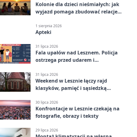
Kolonie dla dzieci nieśmiałych: jak
wyjazd pomaga zbudować relacje z
rówieśnikami
1 sierpnia 2026
Apteki
31 lipca 2026
Fala upałów nad Lesznem. Policja
ostrzega przed udarem i
przegrzaniem
31 lipca 2026
Weekend w Lesznie łączy rajd
klasyków, pamięć i sąsiedzką
zabawę
30 lipca 2026
Konfrontacje w Lesznie czekają na
fotografie, obrazy i teksty
29 lipca 2026
Montaż klimatyzacji na własną