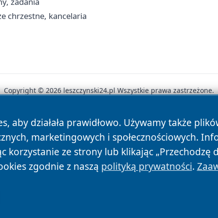
ny, zadania
e chrzestne, kancelaria
Copyright © 2026 leszczynski24.pl Wszystkie prawa zastrzeżone.
es, aby działała prawidłowo. Używamy także plik
News
Autorzy
Polityka Prywatności
Polityka Cookie
cznych, marketingowych i społecznościowych. Inf
 korzystanie ze strony lub klikając „Przechodzę 
ookies zgodnie z naszą
polityką prywatności
.
Zaaw