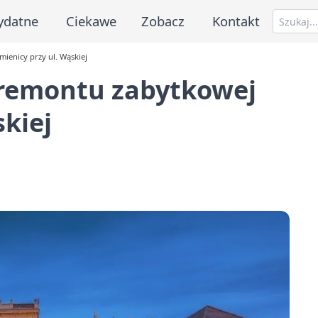
ydatne
Ciekawe
Zobacz
Kontakt
enicy przy ul. Wąskiej
remontu zabytkowej
skiej