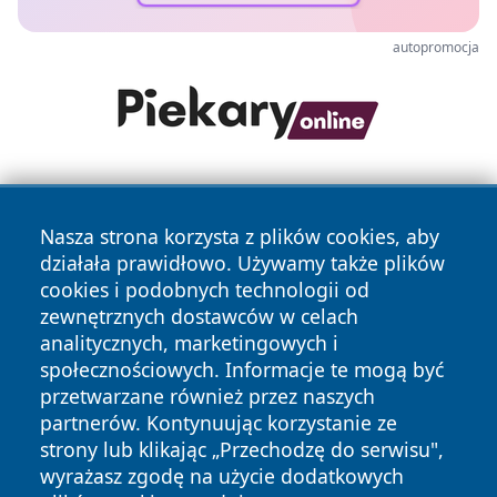
autopromocja
Nasza strona korzysta z plików cookies, aby
działała prawidłowo. Używamy także plików
cookies i podobnych technologii od
zewnętrznych dostawców w celach
Copyright © 2026 leszczynski24.pl Wszystkie prawa
analitycznych, marketingowych i
zastrzeżone.
społecznościowych. Informacje te mogą być
przetwarzane również przez naszych
partnerów. Kontynuując korzystanie ze
Polityka
Polityka
News
Autorzy
strony lub klikając „Przechodzę do serwisu",
Prywatności
Cookies
wyrażasz zgodę na użycie dodatkowych