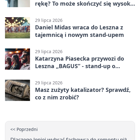
rękę? To może skończyć się wysoką
karą
29 lipca 2026
Daniel Midas wraca do Leszna z
tajemnicą i nowym stand-upem
29 lipca 2026
Katarzyna Piasecka przywozi do
Leszna „BAGUS” - stand-up o
zmianach
29 lipca 2026
Masz zużyty katalizator? Sprawdź,
co z nim zrobić?
<< Poprzedni
Dlaczego lepiej wybrać fachowca do remontu niż