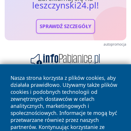
leszczynski24.pl!
SPRAWDŹ SZCZEGÓŁY
autopromocja
Nasza strona korzysta z plików cookies, aby
działała prawidłowo. Używamy także plików
cookies i podobnych technologii od
zewnętrznych dostawców w celach
analitycznych, marketingowych i
społecznościowych. Informacje te mogą być
Copyright © 2026 leszczynski24.pl Wszystkie prawa
przetwarzane również przez naszych
zastrzeżone.
partnerów. Kontynuując korzystanie ze