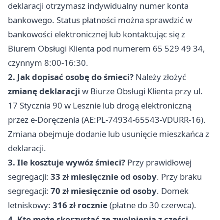
deklaracji otrzymasz indywidualny numer konta
bankowego. Status płatności można sprawdzić w
bankowości elektronicznej lub kontaktując się z
Biurem Obsługi Klienta pod numerem 65 529 49 34,
czynnym 8:00-16:30.
2. Jak dopisać osobę do śmieci?
Należy złożyć
zmianę deklaracji
w Biurze Obsługi Klienta przy ul.
17 Stycznia 90 w Lesznie lub drogą elektroniczną
przez e-Doręczenia (AE:PL-74934-65543-VDURR-16).
Zmiana obejmuje dodanie lub usunięcie mieszkańca z
deklaracji.
3. Ile kosztuje wywóz śmieci?
Przy prawidłowej
segregacji:
33 zł miesięcznie od osoby
. Przy braku
segregacji:
70 zł miesięcznie od osoby
. Domek
letniskowy:
316 zł rocznie
(płatne do 30 czerwca).
4. Kto może skorzystać ze zwolnienia z części