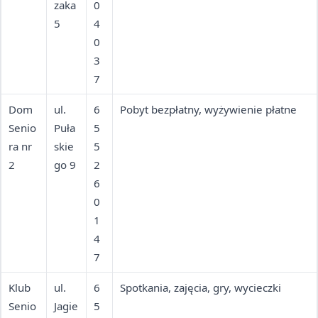
zaka
0
5
4
0
3
7
Dom
ul.
6
Pobyt bezpłatny, wyżywienie płatne
Senio
Puła
5
ra nr
skie
5
2
go 9
2
6
0
1
4
7
Klub
ul.
6
Spotkania, zajęcia, gry, wycieczki
Senio
Jagie
5