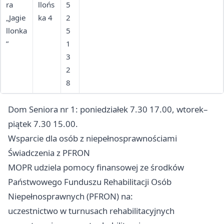
ra
llońs
5
„Jagie
ka 4
2
llonka
5
”
1
3
2
8
Dom Seniora nr 1: poniedziałek 7.30 17.00, wtorek–
piątek 7.30 15.00.
Wsparcie dla osób z niepełnosprawnościami
Świadczenia z PFRON
MOPR udziela pomocy finansowej ze środków
Państwowego Funduszu Rehabilitacji Osób
Niepełnosprawnych (PFRON) na:
uczestnictwo w turnusach rehabilitacyjnych