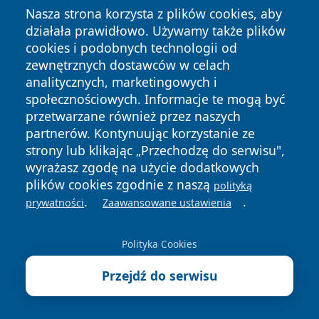
Nasza strona korzysta z plików cookies, aby
działała prawidłowo. Używamy także plików
cookies i podobnych technologii od
zewnętrznych dostawców w celach
<< Poprzedni
analitycznych, marketingowych i
Ośrodek Kuratorski nr 1 w Lesznie - kontakt,
społecznościowych. Informacje te mogą być
godziny, zakres działalności
przetwarzane również przez naszych
partnerów. Kontynuując korzystanie ze
strony lub klikając „Przechodzę do serwisu",
Następny >>
wyrażasz zgodę na użycie dodatkowych
Powiatowy Urząd Pracy w Lesznie - kontakt,
plików cookies zgodnie z naszą
polityką
rejestracja, wsparcie dla pracodawców
.
.
prywatności
Zaawansowane ustawienia
Polityka Cookies
Przejdź do serwisu
Przydatne dane teleadresowe
Muzeum Okręgowe w Lesznie - kontakt, adresy i