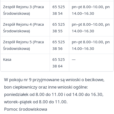
Zespół Rejonu 3 (Praca
65 525
pn–pt 8.00–10.00, pn
Środowiskowa)
38 54
14.00–16.30
Zespół Rejonu 4 (Praca
65 525
pn–pt 8.00–10.00, pn
Środowiskowa)
38 55
14.00–16.30
Zespół Rejonu 5 (Praca
65 525
pn–pt 8.00–10.00, pn
Środowiskowa)
38 56
14.00–16.30
Kasa
65 525
—
38 64
W pokoju nr 9 przyjmowane są wnioski o becikowe,
bon ciepłowniczy oraz inne wnioski ogólne:
poniedziałek od 8.00 do 11.00 i od 14.00 do 16.30,
wtorek–piątek od 8.00 do 11.00.
Pomoc środowiskowa