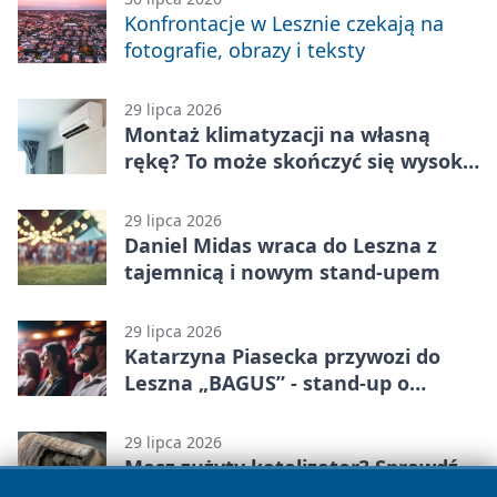
Konfrontacje w Lesznie czekają na
fotografie, obrazy i teksty
29 lipca 2026
Montaż klimatyzacji na własną
rękę? To może skończyć się wysoką
karą
29 lipca 2026
Daniel Midas wraca do Leszna z
tajemnicą i nowym stand-upem
29 lipca 2026
Katarzyna Piasecka przywozi do
Leszna „BAGUS” - stand-up o
zmianach
29 lipca 2026
Masz zużyty katalizator? Sprawdź,
co z nim zrobić?