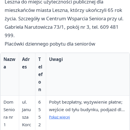
Leszna do miejsc użyteczności publicznej dla
mieszkańców miasta Leszna, którzy ukończyli 65 rok
życia. Szczegóły w Centrum Wsparcia Seniora przy ul.
Gabriela Narutowicza 73/1, pokój nr 3, tel. 609 481
999.
Placówki dziennego pobytu dla seniorów
Nazw
Adr
T
Uwagi
a
es
el
ef
o
n
Dom
ul.
6
Pobyt bezpłatny, wyżywienie płatne;
Senio
Janu
5
wejście od tyłu budynku, podjazd dla
ra nr
sza
5
osób niepełnosprawnych, pętla
Pokaż więcej
1
Korc
2
indukcyjna w holu