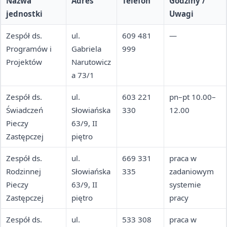
Nazwa
Adres
Telefon
Godziny /
jednostki
Uwagi
Zespół ds.
ul.
609 481
—
Programów i
Gabriela
999
Projektów
Narutowicz
a 73/1
Zespół ds.
ul.
603 221
pn–pt 10.00–
Świadczeń
Słowiańska
330
12.00
Pieczy
63/9, II
Zastępczej
piętro
Zespół ds.
ul.
669 331
praca w
Rodzinnej
Słowiańska
335
zadaniowym
Pieczy
63/9, II
systemie
Zastępczej
piętro
pracy
Zespół ds.
ul.
533 308
praca w