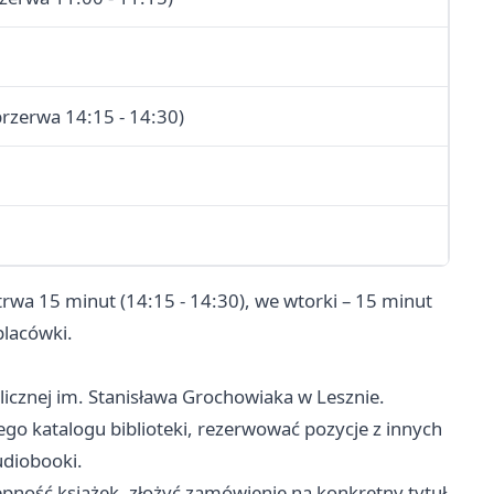
przerwa 14:15 - 14:30)
 trwa 15 minut (14:15 - 14:30), we wtorki – 15 minut
placówki.
ublicznej im. Stanisława Grochowiaka w Lesznie.
ego katalogu biblioteki, rezerwować pozycje z innych
udiobooki.
pność książek, złożyć zamówienie na konkretny tytuł