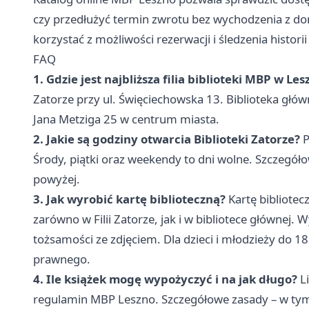
czy przedłużyć termin zwrotu bez wychodzenia z do
korzystać z możliwości rezerwacji i śledzenia histor
FAQ
1. Gdzie jest najbliższa filia biblioteki MBP w Les
Zatorze przy ul. Święciechowska 13. Biblioteka główn
Jana Metziga 25 w centrum miasta.
2. Jakie są godziny otwarcia Biblioteki Zatorze?
P
Środy, piątki oraz weekendy to dni wolne. Szczegó
powyżej.
3. Jak wyrobić kartę biblioteczną?
Kartę bibliote
zarówno w Filii Zatorze, jak i w bibliotece główne
tożsamości ze zdjęciem. Dla dzieci i młodzieży do 1
prawnego.
4. Ile książek mogę wypożyczyć i na jak długo?
Li
regulamin MBP Leszno. Szczegółowe zasady – w tym 