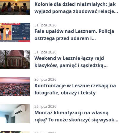
Kolonie dla dzieci nieśmiałych: jak
wyjazd pomaga zbudować relacje z
rówieśnikami
31 lipca 2026
Fala upałów nad Lesznem. Policja
ostrzega przed udarem i
przegrzaniem
31 lipca 2026
Weekend w Lesznie łączy rajd
klasyków, pamięć i sąsiedzką
zabawę
30 lipca 2026
Konfrontacje w Lesznie czekają na
fotografie, obrazy i teksty
29 lipca 2026
Montaż klimatyzacji na własną
rękę? To może skończyć się wysoką
karą