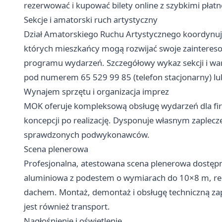
rezerwować i kupować bilety online z szybkimi płat
Sekcje i amatorski ruch artystyczny
Dział Amatorskiego Ruchu Artystycznego koordynuje
których mieszkańcy mogą rozwijać swoje zainteresow
programu wydarzeń. Szczegółowy wykaz sekcji i waru
pod numerem 65 529 99 85 (telefon stacjonarny) l
Wynajem sprzętu i organizacja imprez
MOK oferuje kompleksową obsługę wydarzeń dla firm
koncepcji po realizację. Dysponuje własnym zaplecz
sprawdzonych podwykonawców.
Scena plenerowa
Profesjonalna, atestowana scena plenerowa dostępn
aluminiowa z podestem o wymiarach do 10×8 m, r
dachem. Montaż, demontaż i obsługę techniczną za
jest również transport.
Nagłośnienie i oświetlenie