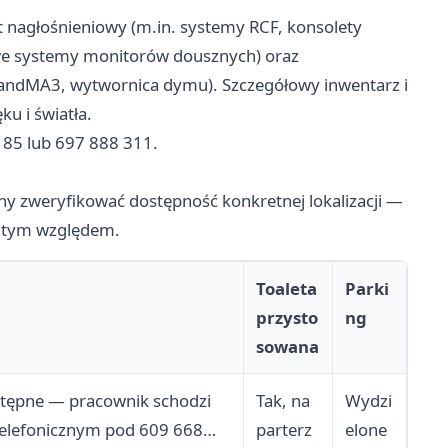
t nagłośnieniowy (m.in. systemy RCF, konsolety
we systemy monitorów dousznych) oraz
randMA3, wytwornica dymu). Szczegółowy inwentarz i
u i światła.
 85 lub 697 888 311.
y zweryfikować dostępność konkretnej lokalizacji —
d tym względem.
Toaleta
Parki
przysto
ng
sowana
stępne — pracownik schodzi
Tak, na
Wydzi
 telefonicznym pod 609 668
parterz
elone