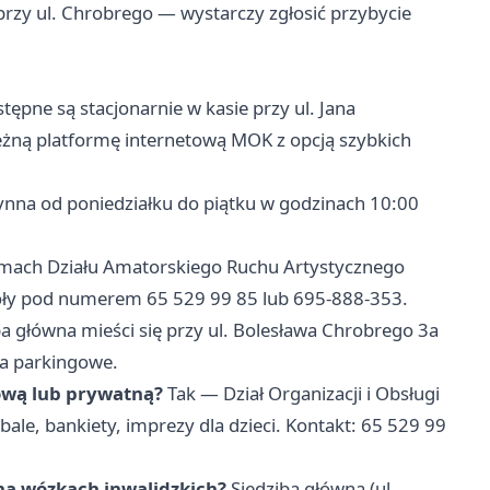
przy ul. Chrobrego — wystarczy zgłosić przybycie
stępne są stacjonarnie w kasie przy ul. Jana
leżną platformę internetową MOK z opcją szybkich
ynna od poniedziałku do piątku w godzinach 10:00
mach Działu Amatorskiego Ruchu Artystycznego
góły pod numerem 65 529 99 85 lub 695-888-353.
a główna mieści się przy ul. Bolesława Chrobrego 3a
a parkingowe.
ową lub prywatną?
Tak — Dział Organizacji i Obsługi
ale, bankiety, imprezy dla dzieci. Kontakt: 65 529 99
na wózkach inwalidzkich?
Siedziba główna (ul.