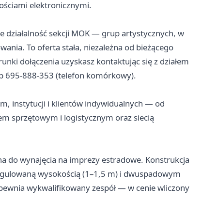
nościami elektronicznymi.
 działalność sekcji MOK — grup artystycznych, w
ania. To oferta stała, niezależna od bieżącego
nki dołączenia uzyskasz kontaktując się z działem
ub 695-888-353 (telefon komórkowy).
, instytucji i klientów indywidualnych — od
em sprzętowym i logistycznym oraz siecią
a do wynajęcia na imprezy estradowe. Konstrukcja
egulowaną wysokością (1–1,5 m) i dwuspadowym
pewnia wykwalifikowany zespół — w cenie wliczony