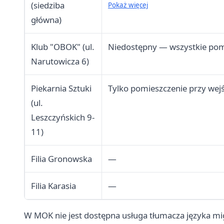
(siedziba
769, 695-888-353 lub 609 11
Pokaż więcej
główna)
Klub "OBOK" (ul.
Niedostępny — wszystkie pomie
Narutowicza 6)
Piekarnia Sztuki
Tylko pomieszczenie przy wejś
(ul.
Leszczyńskich 9-
11)
Filia Gronowska
—
Filia Karasia
—
W MOK nie jest dostępna usługa tłumacza języka m