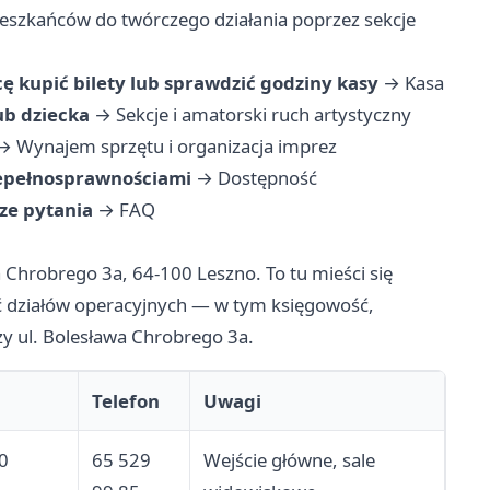
eszkańców do twórczego działania poprzez sekcje
ę kupić bilety lub sprawdzić godziny kasy
→
Kasa
ub dziecka
→
Sekcje i amatorski ruch artystyczny
→
Wynajem sprzętu i organizacja imprez
epełnosprawnościami
→
Dostępność
ze pytania
→
FAQ
 Chrobrego 3a, 64-100 Leszno. To tu mieści się
ć działów operacyjnych — w tym księgowość,
zy ul. Bolesława Chrobrego 3a.
Telefon
Uwagi
0
65 529
Wejście główne, sale