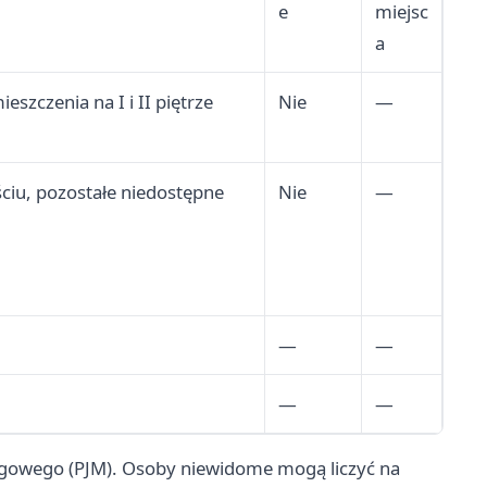
7 116
e
miejsc
a
szczenia na I i II piętrze
Nie
—
ciu, pozostałe niedostępne
Nie
—
—
—
—
—
igowego (PJM). Osoby niewidome mogą liczyć na