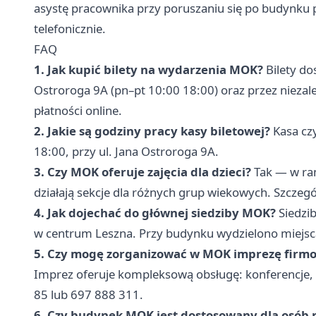
asystę pracownika przy poruszaniu się po budynku 
telefonicznie.
FAQ
1. Jak kupić bilety na wydarzenia MOK?
Bilety do
Ostroroga 9A (pn–pt 10:00 18:00) oraz przez nieza
płatności online.
2. Jakie są godziny pracy kasy biletowej?
Kasa cz
18:00, przy ul. Jana Ostroroga 9A.
3. Czy MOK oferuje zajęcia dla dzieci?
Tak — w ra
działają sekcje dla różnych grup wiekowych. Szcze
4. Jak dojechać do głównej siedziby MOK?
Siedzib
w centrum Leszna. Przy budynku wydzielono miejsc
5. Czy mogę zorganizować w MOK imprezę firm
Imprez oferuje kompleksową obsługę: konferencje, b
85 lub 697 888 311.
6. Czy budynek MOK jest dostosowany dla osób 