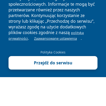
społecznościowych. Informacje te mogą być
przetwarzane również przez naszych
partnerów. Kontynuując korzystanie ze
strony lub klikając „Przechodzę do serwisu",
wyrażasz zgodę na użycie dodatkowych
plików cookies zgodnie z naszą
polityką
Copyright © 2026 leszczynski24.pl Wszystkie prawa
.
.
prywatności
Zaawansowane ustawienia
zastrzeżone.
Polityka Cookies
Polityka
Polityka
News
Autorzy
Przejdź do serwisu
Prywatności
Cookies