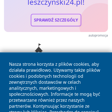
leszczynski24.pl!
SPRAWDŹ SZCZEGÓŁY
autopromocja
Nasza strona korzysta z plików cookies, aby
działała prawidłowo. Używamy także plików
cookies i podobnych technologii od
zewnętrznych dostawców w celach
analitycznych, marketingowych i
społecznościowych. Informacje te mogą być
przetwarzane również przez naszych
Copyright © 2026 leszczynski24.pl Wszystkie prawa
partnerów. Kontynuując korzystanie ze
zastrzeżone.