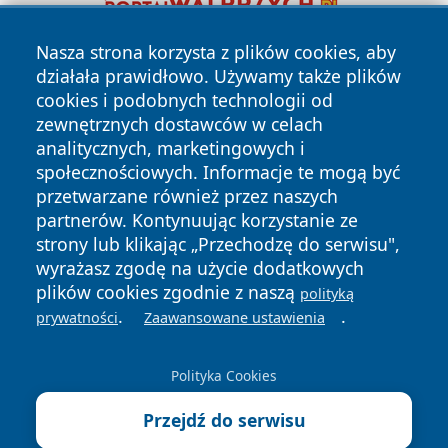
Nasza strona korzysta z plików cookies, aby
działała prawidłowo. Używamy także plików
cookies i podobnych technologii od
zewnętrznych dostawców w celach
analitycznych, marketingowych i
społecznościowych. Informacje te mogą być
Copyright © 2026 leszczynski24.pl Wszystkie prawa
przetwarzane również przez naszych
zastrzeżone.
partnerów. Kontynuując korzystanie ze
strony lub klikając „Przechodzę do serwisu",
wyrażasz zgodę na użycie dodatkowych
Polityka
Polityka
News
Autorzy
plików cookies zgodnie z naszą
Prywatności
Cookies
polityką
.
.
prywatności
Zaawansowane ustawienia
Polityka Cookies
Przejdź do serwisu