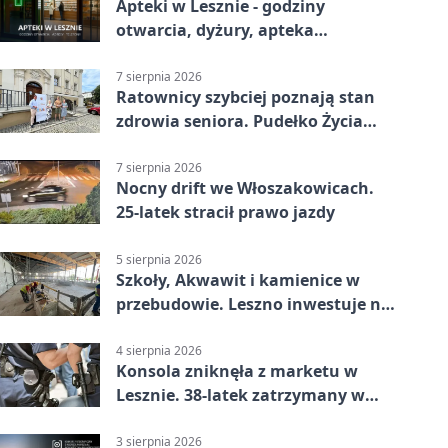
Apteki w Lesznie - godziny
otwarcia, dyżury, apteka
całodobowa
7 sierpnia 2026
Ratownicy szybciej poznają stan
zdrowia seniora. Pudełko Życia
trafi do Leszna
7 sierpnia 2026
Nocny drift we Włoszakowicach.
25-latek stracił prawo jazdy
5 sierpnia 2026
Szkoły, Akwawit i kamienice w
przebudowie. Leszno inwestuje na
lata
4 sierpnia 2026
Konsola zniknęła z marketu w
Lesznie. 38-latek zatrzymany w
domu
3 sierpnia 2026