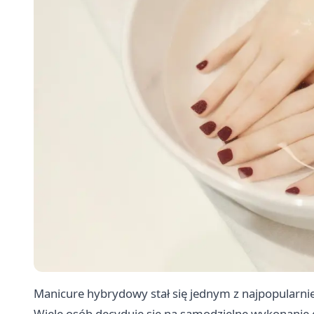
Manicure hybrydowy stał się jednym z najpopularni
Wiele osób decyduje się na samodzielne wykonanie g