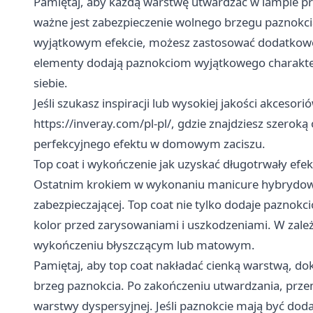
Pamiętaj, aby każdą warstwę utwardzać w lampie pr
ważne jest zabezpieczenie wolnego brzegu paznokcia,
wyjątkowym efekcie, możesz zastosować dodatkowe oz
elementy dodają paznokciom wyjątkowego charakt
siebie.
Jeśli szukasz inspiracji lub wysokiej jakości akces
https://inveray.com/pl-pl/
, gdzie znajdziesz szerok
perfekcyjnego efektu w domowym zaciszu.
Top coat i wykończenie jak uzyskać długotrwały efek
Ostatnim krokiem w wykonaniu manicure hybrydowego
zabezpieczającej. Top coat nie tylko dodaje paznok
kolor przed zarysowaniami i uszkodzeniami. W zależ
wykończeniu błyszczącym lub matowym.
Pamiętaj, aby top coat nakładać cienką warstwą, do
brzeg paznokcia. Po zakończeniu utwardzania, przem
warstwy dyspersyjnej. Jeśli paznokcie mają być d