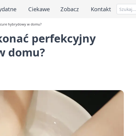
ydatne
Ciekawe
Zobacz
Kontakt
nicure hybrydowy w domu?
konać perfekcyjny
 w domu?