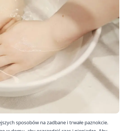
ejszych sposobów na zadbane i trwałe paznokcie.
o w domu, aby oszczędzić czas i pieniądze. Aby