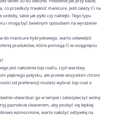
zez około 30-60 sekund. Podobnie jak przy bazie,
 co przedłuży trwałość manicure. Jeśli zależy Ci na
doby, takie jak pyłki czy naklejki. Tego typu
eru i mogą być świetnym sposobem na wyrażenie
oriów do manicure hybrydowego, warto odwiedzić
ą ofertę produktów, które pomogą Ci w osiągnięciu
t?
 jest nałożenie top coat’u, czyli warstwy
ciom pięknego połysku, ale przede wszystkim chroni
ności od preferencji możesz wybrać top coat o
kładnie utwardzać go w lampie i zabezpieczyć wolny
yj paznokcie cleanerem, aby pozbyć się lepkiej
odatkowo wzmocnione, warto nałożyć odżywkę na