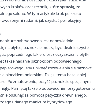
owych kroków oraz technik, które sprawią, że
nalnego salonu. W tym artykule krok po kroku
sprawdzonymi radami, jak uzyskać perfekcyjny
e
manicure hybrydowego jest odpowiednie
ię na płytce, paznokcie muszą być idealnie czyste,
cia poprzedniego lakieru oraz oczyszczenia płytki
 jest także nadanie paznokciom odpowiedniego
b papierowego, aby uniknąć rozdwajania się paznokci.
ia bloczkiem polerskim. Dzięki temu baza lepiej
cure. Po zmatowieniu, oczyść paznokcie specjalnym
inięty. Pamiętaj także o odpowiednim przygotowaniu
likatnie odsunąć za pomocą patyczka drewnianego.
każdego udanego manicure hybrydowego.