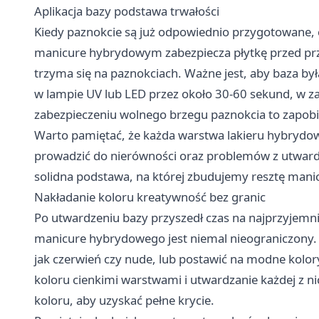
Aplikacja bazy podstawa trwałości
Kiedy paznokcie są już odpowiednio przygotowane, cz
manicure hybrydowym zabezpiecza płytkę przed prze
trzyma się na paznokciach. Ważne jest, aby baza by
w lampie UV lub LED przez około 30-60 sekund, w z
zabezpieczeniu wolnego brzegu paznokcia to zapobi
Warto pamiętać, że każda warstwa lakieru hybrydo
prowadzić do nierówności oraz problemów z utward
solidna podstawa, na której zbudujemy resztę mani
Nakładanie koloru kreatywność bez granic
Po utwardzeniu bazy przyszedł czas na najprzyjemn
manicure hybrydowego jest niemal nieograniczony. 
jak czerwień czy nude, lub postawić na modne kolo
koloru cienkimi warstwami i utwardzanie każdej z n
koloru, aby uzyskać pełne krycie.