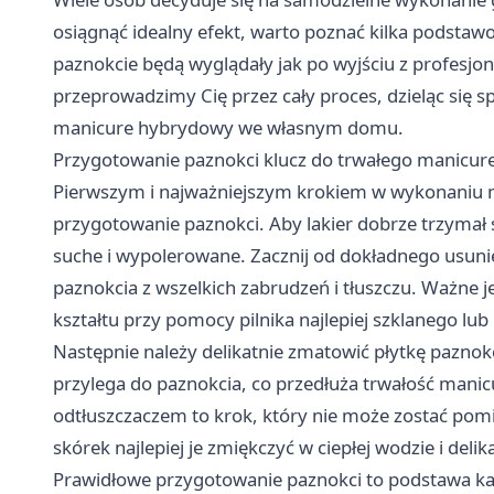
osiągnąć idealny efekt, warto poznać kilka podstaw
paznokcie będą wyglądały jak po wyjściu z profesjo
przeprowadzimy Cię przez cały proces, dzieląc się 
manicure hybrydowy we własnym domu.
Przygotowanie paznokci klucz do trwałego manicur
Pierwszym i najważniejszym krokiem w wykonaniu 
przygotowanie paznokci. Aby lakier dobrze trzymał s
suche i wypolerowane. Zacznij od dokładnego usunię
paznokcia z wszelkich zabrudzeń i tłuszczu. Ważne
kształtu przy pomocy pilnika najlepiej szklanego lu
Następnie należy delikatnie zmatowić płytkę paznokc
przylega do paznokcia, co przedłuża trwałość mani
odtłuszczaczem to krok, który nie może zostać pom
skórek najlepiej je zmiękczyć w ciepłej wodzie i de
Prawidłowe przygotowanie paznokci to podstawa 