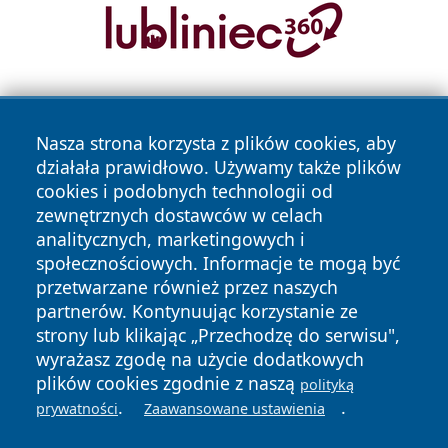
Nasza strona korzysta z plików cookies, aby
działała prawidłowo. Używamy także plików
cookies i podobnych technologii od
zewnętrznych dostawców w celach
Copyright © 2026 leszczynski24.pl Wszystkie prawa
analitycznych, marketingowych i
zastrzeżone.
społecznościowych. Informacje te mogą być
przetwarzane również przez naszych
partnerów. Kontynuując korzystanie ze
Polityka
Polityka
News
Autorzy
strony lub klikając „Przechodzę do serwisu",
Prywatności
Cookies
wyrażasz zgodę na użycie dodatkowych
plików cookies zgodnie z naszą
polityką
.
.
prywatności
Zaawansowane ustawienia