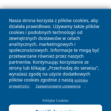
Nasza strona korzysta z plików cookies, aby
działała prawidłowo. Używamy także plików
cookies i podobnych technologii od
zewnętrznych dostawców w celach
Copyright © 2026 leszczynski24.pl Wszystkie prawa
analitycznych, marketingowych i
zastrzeżone.
społecznościowych. Informacje te mogą być
przetwarzane również przez naszych
partnerów. Kontynuując korzystanie ze
Polityka
Polityka
News
Autorzy
strony lub klikając „Przechodzę do serwisu",
Prywatności
Cookies
wyrażasz zgodę na użycie dodatkowych
plików cookies zgodnie z naszą
polityką
.
.
prywatności
Zaawansowane ustawienia
Polityka Cookies