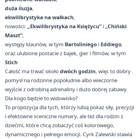
duża iluzja
,
ekwilibrystyka na wałkach
,
nowości:
„Ekwilibrystyka na Księżycu”
i
„Chiński
Maszt”
,
występy klaunów, w tym
Bartoliniego
i
Eddiego
,
oraz ulubione postacie z bajek, gier i filmów, w tym
Stich
Całość ma trwać około
dwóch godzin
, więc to dobry
pomysł na rodzinne popołudnie albo wieczorne
wyjście z odrobiną adrenaliny i dużo dobrej zabawy.
Dla kogo będzie to widowisko?
To propozycja dla tych, którzy lubią pokaz siły, precyzji
i efektowne sceniczne numery, ale też dla rodzin z
dziećmi, które chcą zobaczyć coś kolorowego,
dynamicznego i pełnego emocji. Cyrk Zalewski stawia