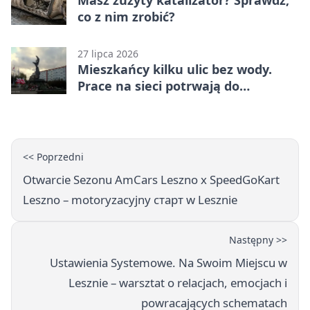
Masz zużyty katalizator? Sprawdź,
co z nim zrobić?
27 lipca 2026
Mieszkańcy kilku ulic bez wody.
Prace na sieci potrwają do
popołudnia
<< Poprzedni
Otwarcie Sezonu AmCars Leszno x SpeedGoKart
Leszno – motoryzacyjny старт w Lesznie
Następny >>
Ustawienia Systemowe. Na Swoim Miejscu w
Lesznie – warsztat o relacjach, emocjach i
powracających schematach