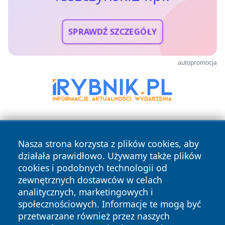
SPRAWDŹ SZCZEGÓŁY
autopromocja
Nasza strona korzysta z plików cookies, aby
działała prawidłowo. Używamy także plików
cookies i podobnych technologii od
zewnętrznych dostawców w celach
Copyright © 2026 leszczynski24.pl Wszystkie prawa
analitycznych, marketingowych i
zastrzeżone.
społecznościowych. Informacje te mogą być
przetwarzane również przez naszych