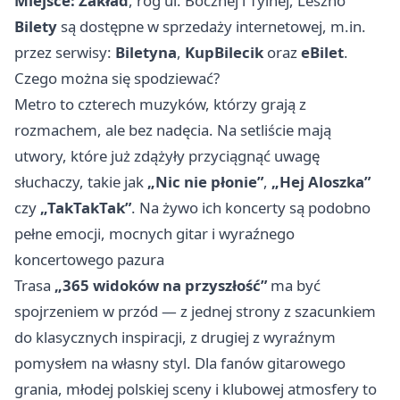
Miejsce:
Zakład
, róg ul. Bocznej i Tylnej, Leszno
Bilety
są dostępne w sprzedaży internetowej, m.in.
przez serwisy:
Biletyna
,
KupBilecik
oraz
eBilet
.
Czego można się spodziewać?
Metro to czterech muzyków, którzy grają z
rozmachem, ale bez nadęcia. Na setliście mają
utwory, które już zdążyły przyciągnąć uwagę
słuchaczy, takie jak
„Nic nie płonie”
,
„Hej Aloszka”
czy
„TakTakTak”
. Na żywo ich koncerty są podobno
pełne emocji, mocnych gitar i wyraźnego
koncertowego pazura
Trasa
„365 widoków na przyszłość”
ma być
spojrzeniem w przód — z jednej strony z szacunkiem
do klasycznych inspiracji, z drugiej z wyraźnym
pomysłem na własny styl. Dla fanów gitarowego
grania, młodej polskiej sceny i klubowej atmosfery to