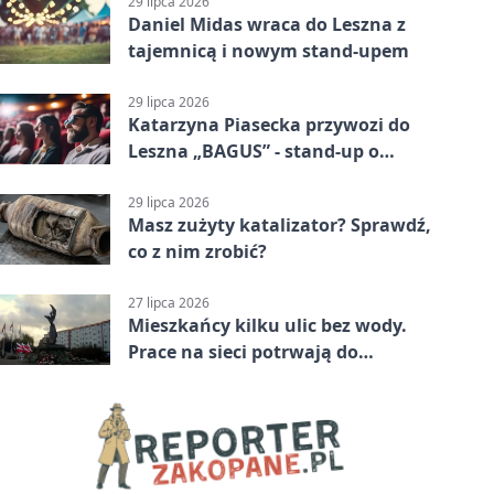
29 lipca 2026
Daniel Midas wraca do Leszna z
tajemnicą i nowym stand-upem
29 lipca 2026
Katarzyna Piasecka przywozi do
Leszna „BAGUS” - stand-up o
zmianach
29 lipca 2026
Masz zużyty katalizator? Sprawdź,
co z nim zrobić?
27 lipca 2026
Mieszkańcy kilku ulic bez wody.
Prace na sieci potrwają do
popołudnia