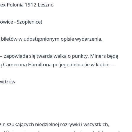
mex Polonia 1912 Leszno
owice - Szopienice)
 biletów w udostępnionym opisie wydarzenia.
n — zapowiada się twarda walka o punkty. Miners będą
aczą Camerona Hamiltona po jego debiucie w klubie —
 widzów:
n szukających niedzielnej rozrywki i wszystkich,