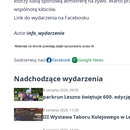
którzy lubią sportową atmosferę na żywo. Warto prz
wspólnotę kibiców.
Link do wydarzenia na Facebooku
Autor:
info_wydarzenia
Zaobserwuj nas!
Facebook
Google News
Nadchodzące wydarzenia
8 sierpnia 2026, 09:00
parkrun Leszno świętuje 600. edycj
8 sierpnia 2026, 11:30
III Wystawa Taboru Kolejowego w Le