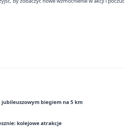
yjść, by zobaczyć nowe wzmocnienie w akcji i poczuć
ę jubileuszowym biegiem na 5 km
sznie: kolejowe atrakcje