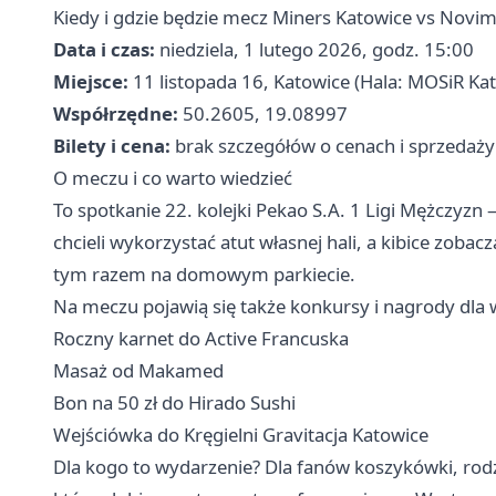
Kiedy i gdzie będzie mecz Miners Katowice vs Novi
Data i czas:
niedziela, 1 lutego 2026, godz. 15:00
Miejsce:
11 listopada 16, Katowice (Hala: MOSiR Kat
Współrzędne:
50.2605, 19.08997
Bilety i cena:
brak szczegółów o cenach i sprzedaży
O meczu i co warto wiedzieć
To spotkanie 22. kolejki Pekao S.A. 1 Ligi Mężczyz
chcieli wykorzystać atut własnej hali, a kibice zob
tym razem na domowym parkiecie.
Na meczu pojawią się także konkursy i nagrody dla
Roczny karnet do Active Francuska
Masaż od Makamed ‍
Bon na 50 zł do Hirado Sushi
Wejściówka do Kręgielni Gravitacja Katowice
Dla kogo to wydarzenie? Dla fanów koszykówki, rodzi