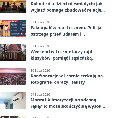
Kolonie dla dzieci nieśmiałych: jak
wyjazd pomaga zbudować relacje z
rówieśnikami
31 lipca 2026
Fala upałów nad Lesznem. Policja
ostrzega przed udarem i
przegrzaniem
31 lipca 2026
Weekend w Lesznie łączy rajd
klasyków, pamięć i sąsiedzką
zabawę
30 lipca 2026
Konfrontacje w Lesznie czekają na
fotografie, obrazy i teksty
29 lipca 2026
Montaż klimatyzacji na własną
rękę? To może skończyć się wysoką
karą