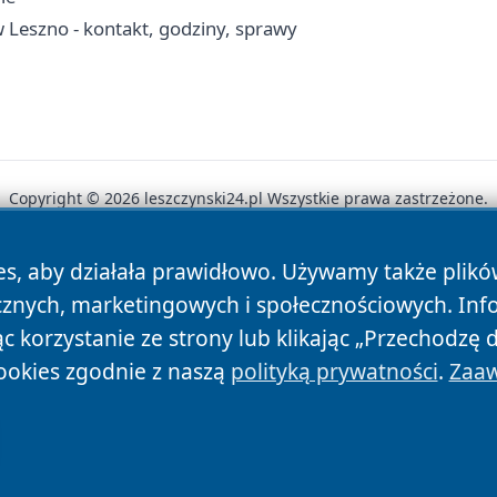
Leszno - kontakt, godziny, sprawy
Copyright © 2026 leszczynski24.pl Wszystkie prawa zastrzeżone.
es, aby działała prawidłowo. Używamy także plik
News
Autorzy
Polityka Prywatności
Polityka Cookie
cznych, marketingowych i społecznościowych. Inf
 korzystanie ze strony lub klikając „Przechodzę 
ookies zgodnie z naszą
polityką prywatności
.
Zaaw