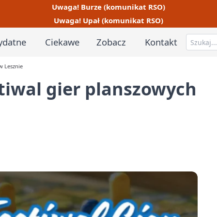
Uwaga! Burze (komunikat RSO)
Uwaga! Upał (komunikat RSO)
ydatne
Ciekawe
Zobacz
Kontakt
w Lesznie
tiwal gier planszowych