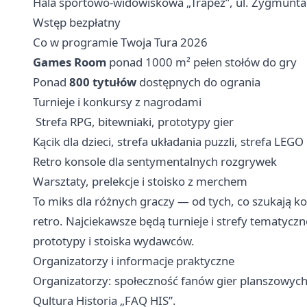
Hala sportowo-widowiskowa „Trapez”, ul. Zygmunta
Wstęp bezpłatny
Co w programie Twoja Tura 2026
Games Room
ponad 1000 m² pełen stołów do gry
Ponad
800 tytułów
dostępnych do ogrania
Turnieje i konkursy z nagrodami
‍ Strefa RPG, bitewniaki, prototypy gier
Kącik dla dzieci, strefa układania puzzli, strefa LEGO
Retro konsole dla sentymentalnych rozgrywek
Warsztaty, prelekcje i stoisko z merchem
To miks dla różnych graczy — od tych, co szukają ko
retro. Najciekawsze będą turnieje i strefy tematycz
prototypy i stoiska wydawców.
Organizatorzy i informacje praktyczne
Organizatorzy: społeczność fanów gier planszowych 
Qultura Historia „FAQ HIS”.