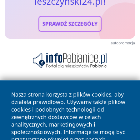
leszczynski24.pl!
SPRAWDŹ SZCZEGÓŁY
autopromocja
Nasza strona korzysta z plików cookies, aby
działała prawidłowo. Używamy także plików
cookies i podobnych technologii od
zewnętrznych dostawców w celach
Copyright © 2026 leszczynski24.pl Wszystkie prawa
analitycznych, marketingowych i
zastrzeżone.
społecznościowych. Informacje te mogą być
przetwarzane również przez naszych