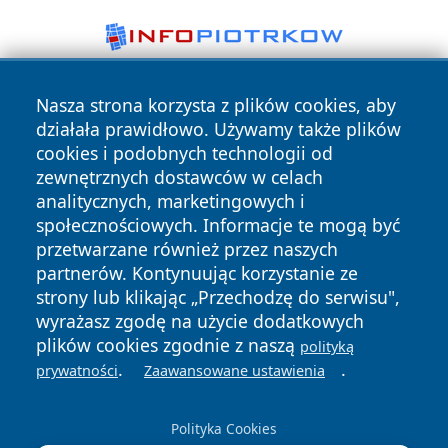
Nasza strona korzysta z plików cookies, aby
działała prawidłowo. Używamy także plików
cookies i podobnych technologii od
zewnętrznych dostawców w celach
analitycznych, marketingowych i
Copyright © 2026 leszczynski24.pl Wszystkie prawa
społecznościowych. Informacje te mogą być
zastrzeżone.
przetwarzane również przez naszych
partnerów. Kontynuując korzystanie ze
strony lub klikając „Przechodzę do serwisu",
Polityka
Polityka
News
Autorzy
wyrażasz zgodę na użycie dodatkowych
Prywatności
Cookies
plików cookies zgodnie z naszą
polityką
.
.
prywatności
Zaawansowane ustawienia
Polityka Cookies