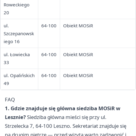
Roweckiego
20
ul.
64-100
Obiekt MOSiR
Szczepanowsk
iego 16
ul. Łowiecka
64-100
Obiekt MOSiR
33
ul. Opalińskich
64-100
Obiekt MOSiR
49
FAQ
1. Gdzie znajduje się główna siedziba MOSiR w
Lesznie?
Siedziba główna mieści się przy ul.
Strzelecka 7, 64-100 Leszno. Sekretariat znajduje się
na drugim piętrze — przed wizytą warto zadzwonić i