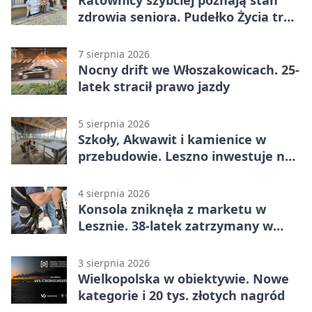
Ratownicy szybciej poznają stan
zdrowia seniora. Pudełko Życia trafi
do Leszna
7 sierpnia 2026
Nocny drift we Włoszakowicach. 25-
latek stracił prawo jazdy
5 sierpnia 2026
Szkoły, Akwawit i kamienice w
przebudowie. Leszno inwestuje na
lata
4 sierpnia 2026
Konsola zniknęła z marketu w
Lesznie. 38-latek zatrzymany w
domu
3 sierpnia 2026
Wielkopolska w obiektywie. Nowe
kategorie i 20 tys. złotych nagród