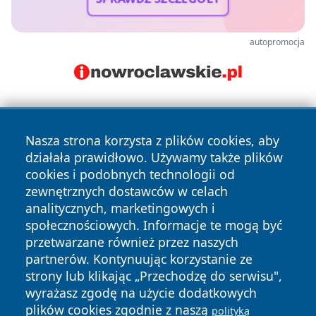
autopromocja
Nasza strona korzysta z plików cookies, aby
działała prawidłowo. Używamy także plików
cookies i podobnych technologii od
zewnętrznych dostawców w celach
Copyright © 2026 leszczynski24.pl Wszystkie prawa
analitycznych, marketingowych i
zastrzeżone.
społecznościowych. Informacje te mogą być
przetwarzane również przez naszych
partnerów. Kontynuując korzystanie ze
Polityka
Polityka
News
Autorzy
strony lub klikając „Przechodzę do serwisu",
Prywatności
Cookies
wyrażasz zgodę na użycie dodatkowych
plików cookies zgodnie z naszą
polityką