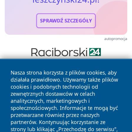
SPRAWDŹ SZCZEGÓŁY
autopromocja
Nasza strona korzysta z plików cookies, aby
działała prawidłowo. Używamy także plików
cookies i podobnych technologii od
zewnętrznych dostawców w celach
analitycznych, marketingowych i
Copyright © 2026 leszczynski24.pl Wszystkie prawa
społecznościowych. Informacje te mogą być
zastrzeżone.
przetwarzane również przez naszych
partnerów. Kontynuując korzystanie ze
strony lub klikając „Przechodzę do serwisu",
Polityka
Polityka