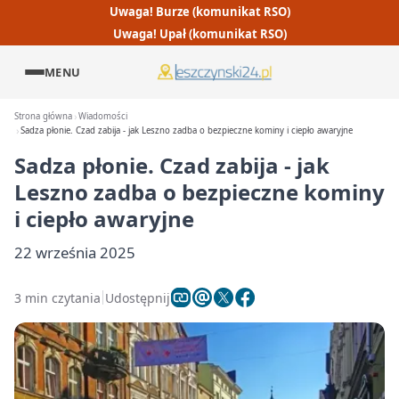
Uwaga! Burze (komunikat RSO)
Uwaga! Upał (komunikat RSO)
MENU
Strona główna
Wiadomości
Sadza płonie. Czad zabija - jak Leszno zadba o bezpieczne kominy i ciepło awaryjne
Sadza płonie. Czad zabija - jak
Leszno zadba o bezpieczne kominy
i ciepło awaryjne
22 września 2025
3 min czytania
Udostępnij