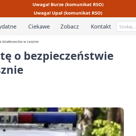
Uwaga! Burze (komunikat RSO)
Uwaga! Upał (komunikat RSO)
ydatne
Ciekawe
Zobacz
Kontakt
a działkowców w Lesznie
tę o bezpieczeństwie
sznie