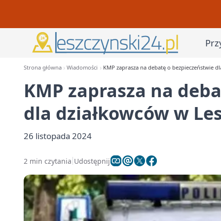
Prz
Strona główna
Wiadomości
KMP zaprasza na debatę o bezpieczeństwie dl
KMP zaprasza na deba
dla działkowców w Le
26 listopada 2024
2 min czytania
Udostępnij