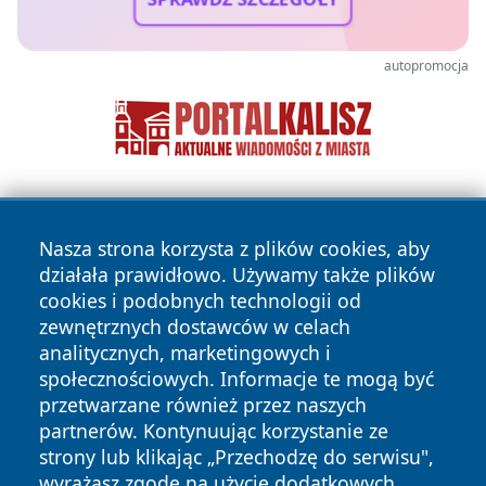
autopromocja
Nasza strona korzysta z plików cookies, aby
działała prawidłowo. Używamy także plików
cookies i podobnych technologii od
zewnętrznych dostawców w celach
Copyright © 2026 leszczynski24.pl Wszystkie prawa
analitycznych, marketingowych i
zastrzeżone.
społecznościowych. Informacje te mogą być
przetwarzane również przez naszych
partnerów. Kontynuując korzystanie ze
Polityka
Polityka
News
Autorzy
strony lub klikając „Przechodzę do serwisu",
Prywatności
Cookies
wyrażasz zgodę na użycie dodatkowych