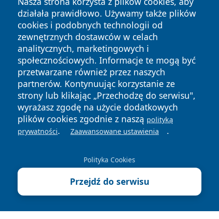
Nasza strona korzysta z plików cookies, aby
działała prawidłowo. Używamy także plików
cookies i podobnych technologii od
zewnętrznych dostawców w celach
analitycznych, marketingowych i
społecznościowych. Informacje te mogą być
Copyright © 2026 leszczynski24.pl Wszystkie prawa
przetwarzane również przez naszych
zastrzeżone.
partnerów. Kontynuując korzystanie ze
strony lub klikając „Przechodzę do serwisu",
Polityka
Polityka
wyrażasz zgodę na użycie dodatkowych
News
Autorzy
Prywatności
Cookies
plików cookies zgodnie z naszą
polityką
.
.
prywatności
Zaawansowane ustawienia
Polityka Cookies
Przejdź do serwisu