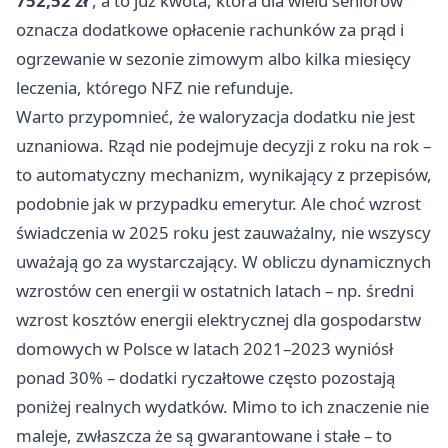
752,52 zł
, a to już kwota, która dla wielu seniorów
oznacza dodatkowe opłacenie rachunków za prąd i
ogrzewanie w sezonie zimowym albo kilka miesięcy
leczenia, którego NFZ nie refunduje.
Warto przypomnieć, że waloryzacja dodatku nie jest
uznaniowa. Rząd nie podejmuje decyzji z roku na rok –
to automatyczny mechanizm, wynikający z przepisów,
podobnie jak w przypadku emerytur. Ale choć wzrost
świadczenia w 2025 roku jest zauważalny, nie wszyscy
uważają go za wystarczający. W obliczu dynamicznych
wzrostów cen energii w ostatnich latach – np. średni
wzrost kosztów energii elektrycznej dla gospodarstw
domowych w Polsce w latach 2021–2023 wyniósł
ponad 30% – dodatki ryczałtowe często pozostają
poniżej realnych wydatków. Mimo to ich znaczenie nie
maleje, zwłaszcza że są gwarantowane i stałe – to