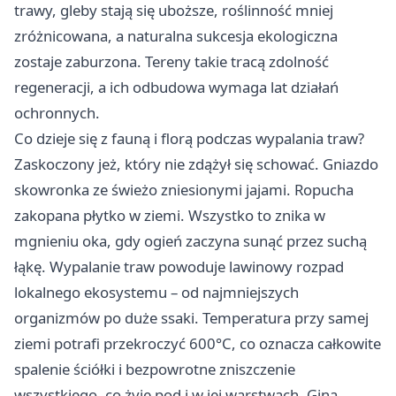
trawy, gleby stają się uboższe, roślinność mniej
zróżnicowana, a naturalna sukcesja ekologiczna
zostaje zaburzona. Tereny takie tracą zdolność
regeneracji, a ich odbudowa wymaga lat działań
ochronnych.
Co dzieje się z fauną i florą podczas wypalania traw?
Zaskoczony jeż, który nie zdążył się schować. Gniazdo
skowronka ze świeżo zniesionymi jajami. Ropucha
zakopana płytko w ziemi. Wszystko to znika w
mgnieniu oka, gdy ogień zaczyna sunąć przez suchą
łąkę. Wypalanie traw powoduje lawinowy rozpad
lokalnego ekosystemu – od najmniejszych
organizmów po duże ssaki. Temperatura przy samej
ziemi potrafi przekroczyć 600°C, co oznacza całkowite
spalenie ściółki i bezpowrotne zniszczenie
wszystkiego, co żyje pod i w jej warstwach. Giną