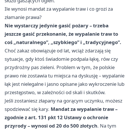
służb gaszących ogień.
Ile wynosi mandat za wypalanie traw i co grozi za
złamanie prawa?
Nie wystarczy jedynie gasić pożary – trzeba
jeszcze gasić przekonanie, że wypalanie traw to
coś „naturalnego”, „szybkiego” i „tradycyjnego”.
Choć zakaz obowiązuje od lat, wciąż zdarzają się
sytuacje, gdy ktoś świadomie podpala łąkę, rów czy
przydrożny pas zieleni. Problem w tym, że polskie
prawo nie zostawia tu miejsca na dyskusję – wypalanie
łąk jest nielegalne i jasno opisane jako wykroczenie lub
przestępstwo, w zależności od skali i skutków.
Jeśli zostaniesz złapany na gorącym uczynku, możesz
spodziewać się kary.
Mandat za wypalanie traw –
zgodnie z art. 131 pkt 12 Ustawy o ochronie
przyrody – wynosi od 20 do 500 złotych
. Na tym