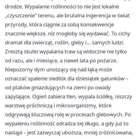
drodze. Wypalanie roślinności to nie jest lokalne
„czyszczenie” terenu, ale brutalna ingerencja w świat
przyrody, która ciągnie za sobą konsekwencje
znacznie większe, niż mogłoby się wydawać. To cichy
dramat dla zwierząt, roślin, gleby i… samych ludzi.
Zresztą skutki wypalania traw są widoczne nie tylko
od razu, ale i miesiące, a nawet lata po pożarze.
Niepozorny dym unoszący się nad łąką może
oznaczać spalenie siedlisk dla dziesiątek gatunków –
od ptaków gniazdujących na ziemi po owady
zapylające. Ogień zabiera tlen, wypala ściółkę, niszczy
warstwę próchniczą i mikroorganizmy, które
odgrywają kluczową rolę w procesach glebowych. Po
wypaleniu roślinność odradza się długo, a gdy już to
nastąpi – jest zazwyczaj uboższa, mniej zróżnicowana,