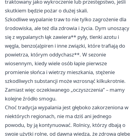
traktowany jako wykroczenie lub przestępstwo, jeśli
skutkiem będzie pożar o dużej skali.
Szkodliwe wypalanie traw to nie tylko zagrożenie dla
środowiska, ale też dla zdrowia i życia. Dym unoszący
się z wypalanych łąk zawiera** pyły, tlenki azotu i
węgla, benzo(a)piren i inne związki, które trafiają do
powietrza, którym oddychasz**. W sezonie
wiosennym, kiedy wiele osób łapie pierwsze
promienie słońca i wietrzy mieszkania, stężenie
szkodliwych substancji może wzrosnąć kilkukrotnie.
Zamiast więc oczekiwanego „oczyszczenia” – mamy
kolejne źródło smogu.
Choć tradycja wypalania jest głęboko zakorzeniona w
niektórych regionach, nie ma dziś ani jednego
powodu, by ją kontynuować. Rolnicy, którzy dbają o
swoje użytki rolne, od dawna wiedzą, że zdrową glebę