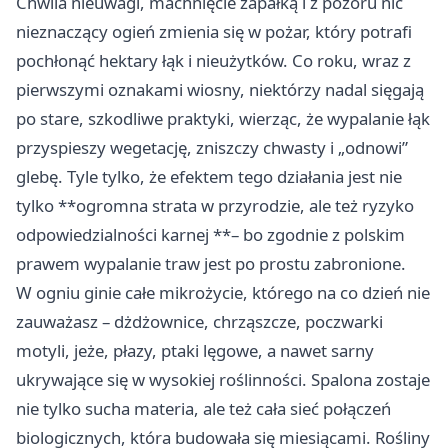
Chwila nieuwagi, machnięcie zapałką i z pozoru nic
nieznaczący ogień zmienia się w pożar, który potrafi
pochłonąć hektary łąk i nieużytków. Co roku, wraz z
pierwszymi oznakami wiosny, niektórzy nadal sięgają
po stare, szkodliwe praktyki, wierząc, że wypalanie łąk
przyspieszy wegetację, zniszczy chwasty i „odnowi”
glebę. Tyle tylko, że efektem tego działania jest nie
tylko **ogromna strata w przyrodzie, ale też ryzyko
odpowiedzialności karnej **– bo zgodnie z polskim
prawem wypalanie traw jest po prostu zabronione.
W ogniu ginie całe mikrożycie, którego na co dzień nie
zauważasz – dżdżownice, chrząszcze, poczwarki
motyli, jeże, płazy, ptaki lęgowe, a nawet sarny
ukrywające się w wysokiej roślinności. Spalona zostaje
nie tylko sucha materia, ale też cała sieć połączeń
biologicznych, która budowała się miesiącami. Rośliny