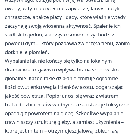
owady, w tym pożyteczne zapylacze, larwy motyli,
chrząszcze, a także płazy i gady, które właśnie wtedy
zaczynają swoją wiosenną aktywność. Spalenie ich
siedlisk to jedno, ale często śmierć przychodzi z
powodu dymu, który pozbawia zwierzęta tlenu, zanim
dotknie je płomień.
Wypalanie łąk nie kończy się tylko na lokalnym
dramacie – to zjawisko wpływa też na środowisko
globalnie. Każde takie działanie emituje ogromne
ilości dwutlenku węgla i tlenków azotu, pogarszając
jakość powietrza. Popiół unosi się wraz z wiatrem,
trafia do zbiorników wodnych, a substancje toksyczne
opadają z powrotem na glebę. Szkodliwe wypalanie
traw niszczy strukturę gleby, a zamiast użyźnienia –
które jest mitem – otrzymujesz jałową, zbiedniałą