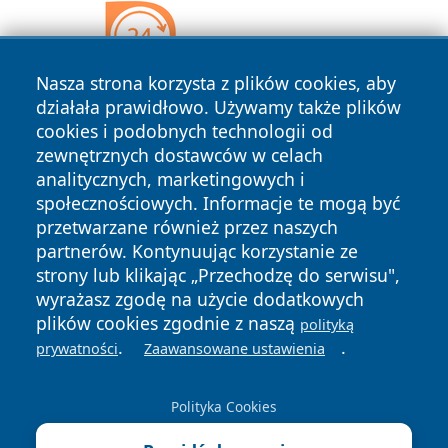
Nasza strona korzysta z plików cookies, aby
działała prawidłowo. Używamy także plików
cookies i podobnych technologii od
zewnętrznych dostawców w celach
analitycznych, marketingowych i
społecznościowych. Informacje te mogą być
przetwarzane również przez naszych
partnerów. Kontynuując korzystanie ze
strony lub klikając „Przechodzę do serwisu",
Copyright © 2026 leszczynski24.pl Wszystkie prawa
wyrażasz zgodę na użycie dodatkowych
zastrzeżone.
plików cookies zgodnie z naszą
polityką
.
.
prywatności
Zaawansowane ustawienia
Polityka
Polityka
News
Autorzy
Prywatności
Cookies
Polityka Cookies