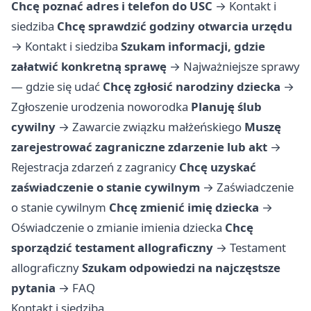
Chcę poznać adres i telefon do USC
→
Kontakt i
siedziba
Chcę sprawdzić godziny otwarcia urzędu
→
Kontakt i siedziba
Szukam informacji, gdzie
załatwić konkretną sprawę
→
Najważniejsze sprawy
— gdzie się udać
Chcę zgłosić narodziny dziecka
→
Zgłoszenie urodzenia noworodka
Planuję ślub
cywilny
→
Zawarcie związku małżeńskiego
Muszę
zarejestrować zagraniczne zdarzenie lub akt
→
Rejestracja zdarzeń z zagranicy
Chcę uzyskać
zaświadczenie o stanie cywilnym
→
Zaświadczenie
o stanie cywilnym
Chcę zmienić imię dziecka
→
Oświadczenie o zmianie imienia dziecka
Chcę
sporządzić testament allograficzny
→
Testament
allograficzny
Szukam odpowiedzi na najczęstsze
pytania
→
FAQ
Kontakt i siedziba