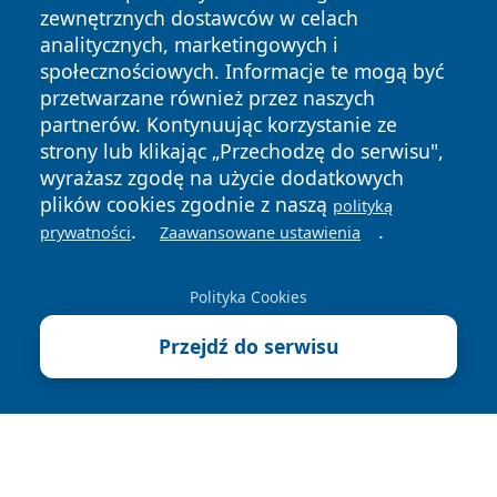
zewnętrznych dostawców w celach
analitycznych, marketingowych i
społecznościowych. Informacje te mogą być
przetwarzane również przez naszych
Copyright © 2026 leszczynski24.pl Wszystkie prawa
partnerów. Kontynuując korzystanie ze
zastrzeżone.
strony lub klikając „Przechodzę do serwisu",
wyrażasz zgodę na użycie dodatkowych
plików cookies zgodnie z naszą
polityką
Polityka
Polityka
.
.
News
Autorzy
prywatności
Zaawansowane ustawienia
Prywatności
Cookies
Polityka Cookies
Przejdź do serwisu