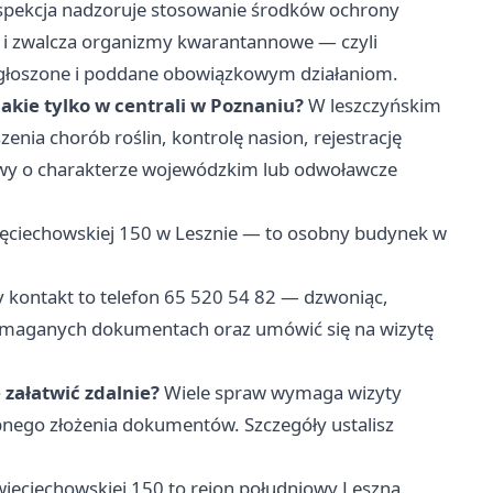
spekcja nadzoruje stosowanie środków ochrony
ion i zwalcza organizmy kwarantannowe — czyli
 zgłoszone i poddane obowiązkowym działaniom.
jakie tylko w centrali w Poznaniu?
W leszczyńskim
enia chorób roślin, kontrolę nasion, rejestrację
awy o charakterze wojewódzkim lub odwoławcze
ięciechowskiej 150 w Lesznie — to osobny budynek w
kontakt to telefon 65 520 54 82 — dzwoniąc,
wymaganych dokumentach oraz umówić się na wizytę
 załatwić zdalnie?
Wiele spraw wymaga wizyty
bnego złożenia dokumentów. Szczegóły ustalisz
Święciechowskiej 150 to rejon południowy Leszna.