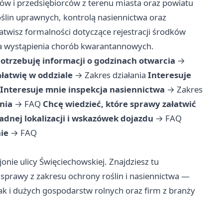
ów i przedsiębiorców z terenu miasta oraz powiatu
ślin uprawnych, kontrolą nasiennictwa oraz
łatwisz formalności dotyczące rejestracji środków
enia wystąpienia chorób kwarantannowych.
otrzebuję informacji o godzinach otwarcia
→
ałatwię w oddziale
→
Zakres działania
Interesuje
Interesuje mnie inspekcja nasiennictwa
→
Zakres
nia
→
FAQ
Chcę wiedzieć, które sprawy załatwić
dnej lokalizacji i wskazówek dojazdu
→
FAQ
ie
→
FAQ
jonie ulicy Święciechowskiej. Znajdziesz tu
prawy z zakresu ochrony roślin i nasiennictwa —
k i dużych gospodarstw rolnych oraz firm z branży