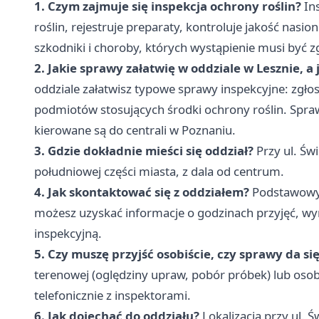
1. Czym zajmuje się inspekcja ochrony roślin?
In
roślin, rejestruje preparaty, kontroluje jakość nas
szkodniki i choroby, których wystąpienie musi być
2. Jakie sprawy załatwię w oddziale w Lesznie, a 
oddziale załatwisz typowe sprawy inspekcyjne: zgłosz
podmiotów stosujących środki ochrony roślin. Spr
kierowane są do centrali w Poznaniu.
3. Gdzie dokładnie mieści się oddział?
Przy ul. Św
południowej części miasta, z dala od centrum.
4. Jak skontaktować się z oddziałem?
Podstawowy 
możesz uzyskać informacje o godzinach przyjęć, 
inspekcyjną.
5. Czy muszę przyjść osobiście, czy sprawy da się
terenowej (oględziny upraw, pobór próbek) lub oso
telefonicznie z inspektorami.
6. Jak dojechać do oddziału?
Lokalizacja przy ul. 