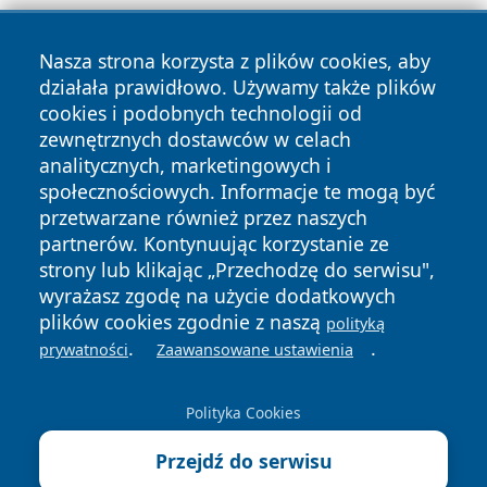
Nasza strona korzysta z plików cookies, aby
działała prawidłowo. Używamy także plików
cookies i podobnych technologii od
zewnętrznych dostawców w celach
Copyright © 2026 leszczynski24.pl Wszystkie prawa
analitycznych, marketingowych i
zastrzeżone.
społecznościowych. Informacje te mogą być
przetwarzane również przez naszych
partnerów. Kontynuując korzystanie ze
Polityka
Polityka
News
Autorzy
strony lub klikając „Przechodzę do serwisu",
Prywatności
Cookies
wyrażasz zgodę na użycie dodatkowych
plików cookies zgodnie z naszą
polityką
.
.
prywatności
Zaawansowane ustawienia
Polityka Cookies
Przejdź do serwisu