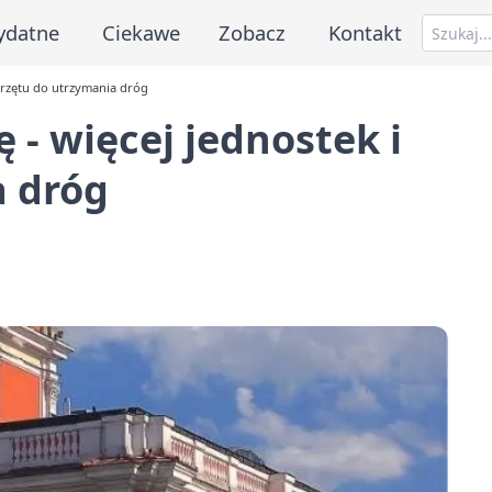
ydatne
Ciekawe
Zobacz
Kontakt
przętu do utrzymania dróg
 - więcej jednostek i
a dróg