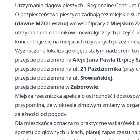
Utrzymanie ciągów pieszych - Regionalne Centrum Go
O bezpieczeństwo pieszych zadbają też miejskie słu
(dawne MZO Leszno)
we współpracy z
Miejskim Z
utrzymaniem chodników i newralgicznych przejść. Z
koncentruje się na miejscach używanych przez mies
Wyznaczone lokalizacje objęte stałym nadzorem to 
przejście podziemne na
Aleje Jana Pawła II
(przy
S
przejście podziemne na
ul. 21 Października
(przy c
przejście podziemne na
ul. Słowiańskiej
,
przejście podziemne w
Zaborowie
.
Miejska rzeczniczka apeluje o ostrożność i dostos
przypomina, że w okresie zimowym zmiany w organ
zależności od pogody.
Dla mieszkańca oznacza to praktyczne wskazówki: s
sprzętu po głównych ulicach, planuj zapas czasu na 