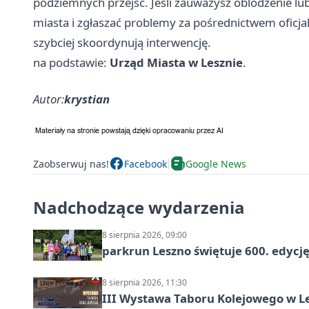
podziemnych przejść. Jeśli zauważysz oblodzenie l
miasta i zgłaszać problemy za pośrednictwem oficja
szybciej skoordynują interwencję.
na podstawie:
Urząd Miasta w Lesznie
.
Autor:
krystian
Zaobserwuj nas!
Facebook
Google News
Nadchodzące wydarzenia
8 sierpnia 2026, 09:00
parkrun Leszno świętuje 600. edycj
8 sierpnia 2026, 11:30
III Wystawa Taboru Kolejowego w Le