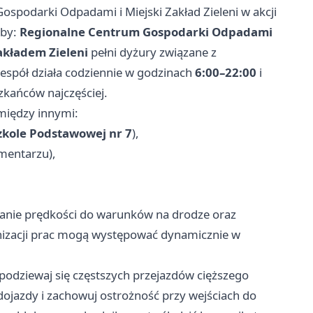
spodarki Odpadami i Miejski Zakład Zieleni w akcji
żby:
Regionalne Centrum Gospodarki Odpadami
akładem Zieleni
pełni dyżury związane z
espół działa codziennie w godzinach
6:00–22:00
i
zkańców najczęściej.
między innymi:
zkole Podstawowej nr 7
),
mentarzu),
owanie prędkości do warunków na drodze oraz
izacji prac mogą występować dynamicznie w
podziewaj się częstszych przejazdów cięższego
dojazdy i zachowuj ostrożność przy wejściach do