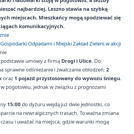
rki i ładowarki stoją w pogotowiu, a służby
eszać najbardziej. Leszno stawia na szybką
nych miejscach. Mieszkańcy mogą spodziewać się
 ciągach komunikacyjnych.
znie
ospodarki Odpadami i Miejski Zakład Zieleni w akcji
nie
a podstawie umowy z firmą
Drogi i Ulice
. Do
na sprawne odśnieżanie i zwalczanie oblodzeń:
2
k
oraz
1 pojazd przystosowany do wywozu śniegu
.
a w pogotowiu, jednak w związku z prognozami
iny
15:00
do dyżuru wejdą już dwie jednostki, co
sparcie na newralgicznych trasach. To ważna zmiana
czasu i uważać na miejsca, gdzie warunki mogą