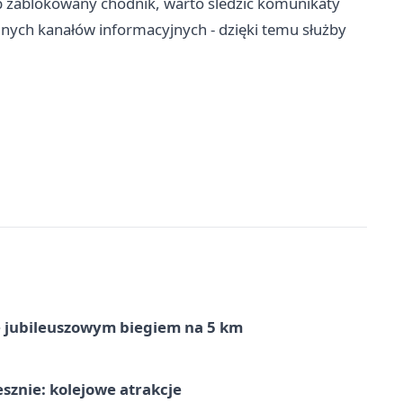
ub zablokowany chodnik, warto śledzić komunikaty
lnych kanałów informacyjnych - dzięki temu służby
ę jubileuszowym biegiem na 5 km
sznie: kolejowe atrakcje