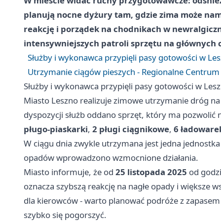
W mieście widać ruchy przygotowawcze: odśnieża
planują nocne dyżury tam, gdzie zima może nami
reakcję i porządek na chodnikach w newralgicz
intensywniejszych patroli sprzętu na głównych
Służby i wykonawca przypięli pasy gotowości w Les
Utrzymanie ciągów pieszych - Regionalne Centrum G
Służby i wykonawca przypięli pasy gotowości w Lesz
Miasto Leszno realizuje zimowe utrzymanie dróg n
dyspozycji służb oddano sprzęt, który ma pozwolić 
pługo-piaskarki
,
2 pługi ciągnikowe
,
6 ładoware
W ciągu dnia zwykle utrzymana jest jedna jednostk
opadów wprowadzono wzmocnione działania.
Miasto informuje, że od
25 listopada 2025
od godz
oznacza szybszą reakcję na nagłe opady i większe w
dla kierowców - warto planować podróże z zapasem 
szybko się pogorszyć.