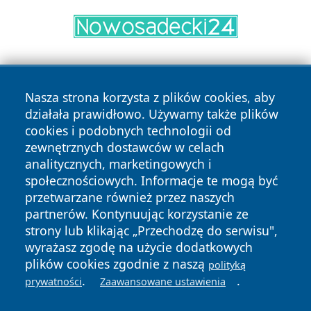
Nasza strona korzysta z plików cookies, aby
działała prawidłowo. Używamy także plików
cookies i podobnych technologii od
zewnętrznych dostawców w celach
Copyright © 2026 leszczynski24.pl Wszystkie prawa
analitycznych, marketingowych i
zastrzeżone.
społecznościowych. Informacje te mogą być
przetwarzane również przez naszych
partnerów. Kontynuując korzystanie ze
Polityka
Polityka
News
Autorzy
strony lub klikając „Przechodzę do serwisu",
Prywatności
Cookies
wyrażasz zgodę na użycie dodatkowych
plików cookies zgodnie z naszą
polityką
.
.
prywatności
Zaawansowane ustawienia