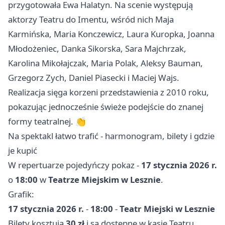
przygotowała Ewa Halatyn. Na scenie występują
aktorzy Teatru do Imentu, wśród nich Maja
Karmińska, Maria Konczewicz, Laura Kuropka, Joanna
Młodożeniec, Danka Sikorska, Sara Majchrzak,
Karolina Mikołajczak, Maria Polak, Aleksy Bauman,
Grzegorz Zych, Daniel Piasecki i Maciej Wajs.
Realizacja sięga korzeni przedstawienia z 2010 roku,
pokazując jednocześnie świeże podejście do znanej
formy teatralnej. 👏
Na spektakl łatwo trafić - harmonogram, bilety i gdzie
je kupić
W repertuarze pojedyńczy pokaz -
17 stycznia 2026 r.
o
18:00
w
Teatrze Miejskim w Lesznie
.
Grafik:
17 stycznia 2026 r.
-
18:00
-
Teatr Miejski w Lesznie
Bilety kosztują
30 zł
i są dostępne w kasie Teatru