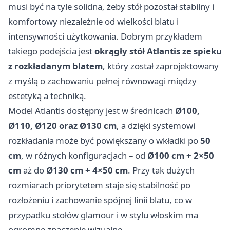
musi być na tyle solidna, żeby stół pozostał stabilny i
komfortowy niezależnie od wielkości blatu i
intensywności użytkowania. Dobrym przykładem
takiego podejścia jest
okrągły stół Atlantis ze spieku
z rozkładanym blatem
, który został zaprojektowany
z myślą o zachowaniu pełnej równowagi między
estetyką a techniką.
Model Atlantis dostępny jest w średnicach
Ø100,
Ø110, Ø120 oraz Ø130 cm
, a dzięki systemowi
rozkładania może być powiększany o wkładki po
50
cm
, w różnych konfiguracjach – od
Ø100 cm + 2×50
cm
aż do
Ø130 cm + 4×50 cm
. Przy tak dużych
rozmiarach priorytetem staje się stabilność po
rozłożeniu i zachowanie spójnej linii blatu, co w
przypadku stołów glamour i w stylu włoskim ma
ogromne znaczenie wizualne.