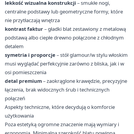
lekkość wizualna konstrukcji
– smukłe nogi,
centralne podstawy lub geometryczne formy, które
nie przytłaczają wnętrza
kontrast faktur
– gładki blat zestawiony z metalową
podstawą albo ciepłe drewno połączone z chłodnym
detalem
symetria i proporcje
– stół glamour/w stylu włoskim
musi wyglądać perfekcyjnie zarówno z bliska, jak i w
osi pomieszczenia
detal premium
– zaokrąglone krawędzie, precyzyjne
łączenia, brak widocznych śrub i technicznych
połączeń
Aspekty techniczne, które decydują o komforcie
użytkowania
Poza estetyką ogromne znaczenie mają wymiary i
ergonomia. Minimalna szerokość blatu powinna