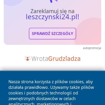
Zareklamuj się na
leszczynski24.pl!
SPRAWDŹ SZCZEGÓŁY
autopromocja
Nasza strona korzysta z plików cookies, aby
działała prawidłowo. Używamy także plików
cookies i podobnych technologii od
zewnętrznych dostawców w celach
Copyright © 2026 leszczynski24.pl Wszystkie prawa
analitycznych, marketingowych i
zastrzeżone.