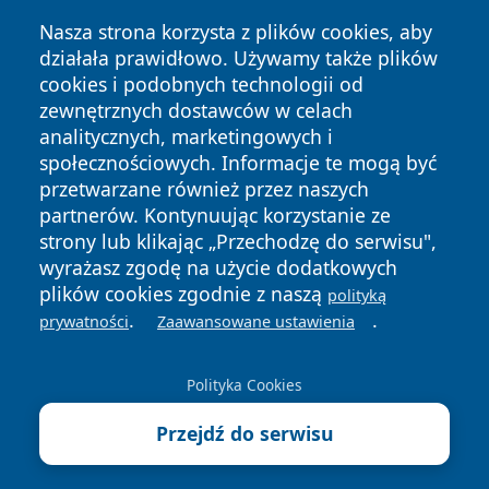
Nasza strona korzysta z plików cookies, aby
działała prawidłowo. Używamy także plików
cookies i podobnych technologii od
zewnętrznych dostawców w celach
analitycznych, marketingowych i
społecznościowych. Informacje te mogą być
Copyright © 2026 leszczynski24.pl Wszystkie prawa
przetwarzane również przez naszych
zastrzeżone.
partnerów. Kontynuując korzystanie ze
strony lub klikając „Przechodzę do serwisu",
wyrażasz zgodę na użycie dodatkowych
Polityka
Polityka
News
Autorzy
plików cookies zgodnie z naszą
Prywatności
Cookies
polityką
.
.
prywatności
Zaawansowane ustawienia
Polityka Cookies
Przejdź do serwisu