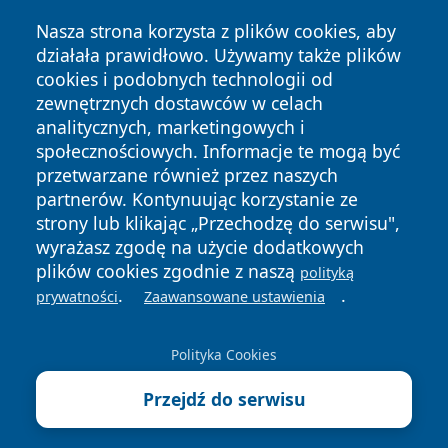
Nasza strona korzysta z plików cookies, aby
działała prawidłowo. Używamy także plików
cookies i podobnych technologii od
zewnętrznych dostawców w celach
analitycznych, marketingowych i
społecznościowych. Informacje te mogą być
przetwarzane również przez naszych
partnerów. Kontynuując korzystanie ze
strony lub klikając „Przechodzę do serwisu",
wyrażasz zgodę na użycie dodatkowych
plików cookies zgodnie z naszą
polityką
Copyright © 2026 leszczynski24.pl Wszystkie prawa
.
.
prywatności
Zaawansowane ustawienia
zastrzeżone.
Polityka Cookies
Polityka
Polityka
News
Autorzy
Przejdź do serwisu
Prywatności
Cookies