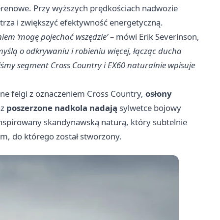
terenowe. Przy wyższych prędkościach nadwozie
trza i zwiększyć efektywność energetyczną.
niem ‘mogę pojechać wszędzie’
– mówi Erik Severinson,
myślą o odkrywaniu i robieniu więcej, łącząc ducha
iśmy segment Cross Country i EX60 naturalnie wpisuje
ne felgi z oznaczeniem Cross Country,
osłony
az
poszerzone nadkola nadają
sylwetce bojowy
inspirowany skandynawską naturą, który subtelnie
m, do którego został stworzony.