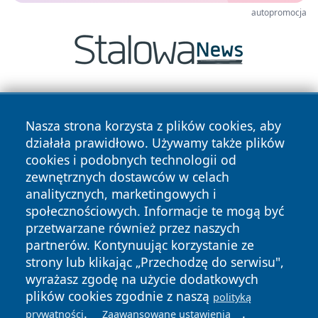
autopromocja
Nasza strona korzysta z plików cookies, aby
działała prawidłowo. Używamy także plików
cookies i podobnych technologii od
zewnętrznych dostawców w celach
Copyright © 2026 leszczynski24.pl Wszystkie prawa
analitycznych, marketingowych i
zastrzeżone.
społecznościowych. Informacje te mogą być
przetwarzane również przez naszych
partnerów. Kontynuując korzystanie ze
Polityka
Polityka
News
Autorzy
strony lub klikając „Przechodzę do serwisu",
Prywatności
Cookies
wyrażasz zgodę na użycie dodatkowych
plików cookies zgodnie z naszą
polityką
.
.
prywatności
Zaawansowane ustawienia