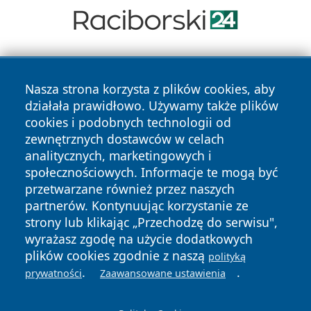
Nasza strona korzysta z plików cookies, aby
działała prawidłowo. Używamy także plików
cookies i podobnych technologii od
zewnętrznych dostawców w celach
Copyright © 2026 leszczynski24.pl Wszystkie prawa
analitycznych, marketingowych i
zastrzeżone.
społecznościowych. Informacje te mogą być
przetwarzane również przez naszych
partnerów. Kontynuując korzystanie ze
Polityka
Polityka
News
Autorzy
strony lub klikając „Przechodzę do serwisu",
Prywatności
Cookies
wyrażasz zgodę na użycie dodatkowych
plików cookies zgodnie z naszą
polityką
.
.
prywatności
Zaawansowane ustawienia