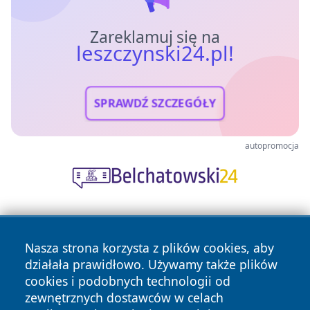
Zareklamuj się na
leszczynski24.pl!
SPRAWDŹ SZCZEGÓŁY
autopromocja
Nasza strona korzysta z plików cookies, aby
działała prawidłowo. Używamy także plików
cookies i podobnych technologii od
zewnętrznych dostawców w celach
Copyright © 2026 leszczynski24.pl Wszystkie prawa