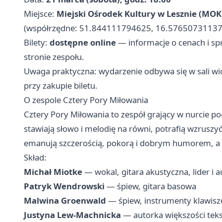
Miejsce:
Miejski Ośrodek Kultury w Lesznie (MOK
(współrzędne: 51.844111794625, 16.57650731137
Bilety:
dostępne online
— informacje o cenach i spr
stronie zespołu.
Uwaga praktyczna: wydarzenie odbywa się w sali w
przy zakupie biletu.
O zespole Cztery Pory Miłowania
Cztery Pory Miłowania to zespół grający w nurcie po
stawiają słowo i melodię na równi, potrafią wzruszyć
emanują szczerością, pokorą i dobrym humorem, a k
Skład:
Michał Miotke
— wokal, gitara akustyczna, lider i 
Patryk Wendrowski
— śpiew, gitara basowa
Malwina Groenwald
— śpiew, instrumenty klawis
Justyna Lew‑Machnicka
— autorka większości tek