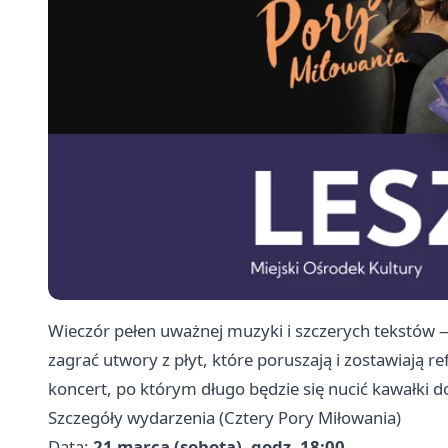
Wieczór pełen uważnej muzyki i szczerych tekstów 
zagrać utwory z płyt, które poruszają i zostawiają r
koncert, po którym długo będzie się nucić kawałki d
Szczegóły wydarzenia (Cztery Pory Miłowania)
Data:
21 marca (sobota), godz. 18:00