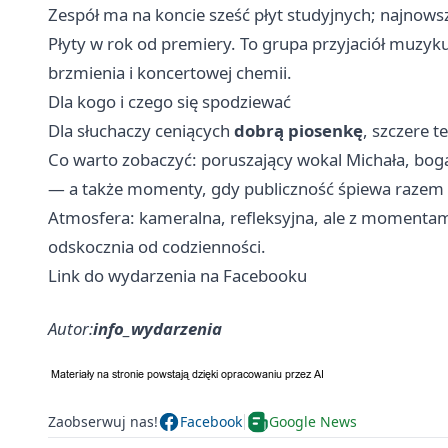
Zespół ma na koncie sześć płyt studyjnych; najnow
Płyty w rok od premiery. To grupa przyjaciół muzyk
brzmienia i koncertowej chemii.
Dla kogo i czego się spodziewać
Dla słuchaczy ceniących
dobrą piosenkę
, szczere t
Co warto zobaczyć: poruszający wokal Michała, bog
— a także momenty, gdy publiczność śpiewa razem 
Atmosfera: kameralna, refleksyjna, ale z momentam
odskocznia od codzienności.
Link do wydarzenia na Facebooku
Autor:
info_wydarzenia
Zaobserwuj nas!
Facebook
Google News