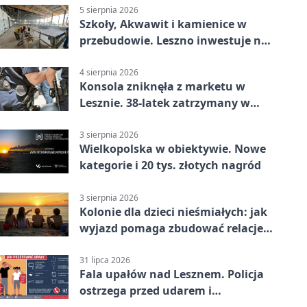
5 sierpnia 2026
Szkoły, Akwawit i kamienice w
przebudowie. Leszno inwestuje na
lata
4 sierpnia 2026
Konsola zniknęła z marketu w
Lesznie. 38-latek zatrzymany w
domu
3 sierpnia 2026
Wielkopolska w obiektywie. Nowe
kategorie i 20 tys. złotych nagród
3 sierpnia 2026
Kolonie dla dzieci nieśmiałych: jak
wyjazd pomaga zbudować relacje z
rówieśnikami
31 lipca 2026
Fala upałów nad Lesznem. Policja
ostrzega przed udarem i
przegrzaniem