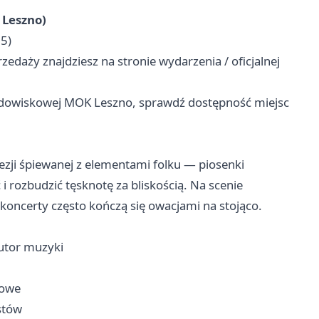
 Leszno)
5)
zedaży znajdziesz na stronie wydarzenia / oficjalnej
idowiskowej MOK Leszno, sprawdź dostępność miejsc
ezji śpiewanej z elementami folku — piosenki
 i rozbudzić tęsknotę za bliskością. Na scenie
oncerty często kończą się owacjami na stojąco.
autor muzyki
zowe
stów