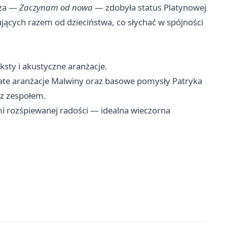
sza —
Zaczynam od nowa
— zdobyła status Platynowej
ujących razem od dzieciństwa, co słychać w spójności
eksty i akustyczne aranżacje.
ate aranżacje Malwiny oraz basowe pomysły Patryka
z zespołem.
i rozśpiewanej radości — idealna wieczorna