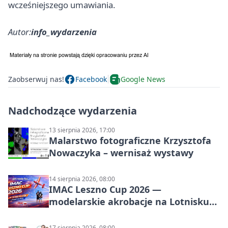
wcześniejszego umawiania.
Autor:
info_wydarzenia
Zaobserwuj nas!
Facebook
Google News
Nadchodzące wydarzenia
13 sierpnia 2026, 17:00
Malarstwo fotograficzne Krzysztofa
Nowaczyka – wernisaż wystawy
14 sierpnia 2026, 08:00
IMAC Leszno Cup 2026 —
modelarskie akrobacje na Lotnisku
Leszno
17 sierpnia 2026, 08:00