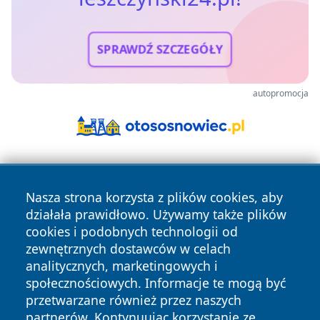
SPRAWDŹ SZCZEGÓŁY
autopromocja
Nasza strona korzysta z plików cookies, aby
działała prawidłowo. Używamy także plików
cookies i podobnych technologii od
zewnętrznych dostawców w celach
Copyright © 2026 leszczynski24.pl Wszystkie prawa
analitycznych, marketingowych i
zastrzeżone.
społecznościowych. Informacje te mogą być
przetwarzane również przez naszych
partnerów. Kontynuując korzystanie ze
Polityka
Polityka