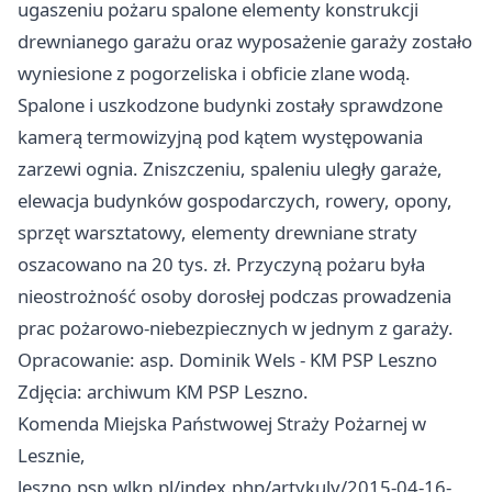
ugaszeniu pożaru spalone elementy konstrukcji
drewnianego garażu oraz wyposażenie garaży zostało
wyniesione z pogorzeliska i obficie zlane wodą.
Spalone i uszkodzone budynki zostały sprawdzone
kamerą termowizyjną pod kątem występowania
zarzewi ognia. Zniszczeniu, spaleniu uległy garaże,
elewacja budynków gospodarczych, rowery, opony,
sprzęt warsztatowy, elementy drewniane straty
oszacowano na 20 tys. zł. Przyczyną pożaru była
nieostrożność osoby dorosłej podczas prowadzenia
prac pożarowo-niebezpiecznych w jednym z garaży.
Opracowanie: asp. Dominik Wels - KM PSP Leszno
Zdjęcia: archiwum KM PSP Leszno.
Komenda Miejska Państwowej Straży Pożarnej w
Lesznie,
leszno.psp.wlkp.pl/index.php/artykuly/2015-04-16-