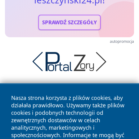
leszczynski24.pl!
SPRAWDŹ SZCZEGÓŁY
autopromocja
Nasza strona korzysta z plików cookies, aby
działała prawidłowo. Używamy także plików
cookies i podobnych technologii od
zewnętrznych dostawców w celach
Copyright © 2026 leszczynski24.pl Wszystkie prawa
analitycznych, marketingowych i
zastrzeżone.
społecznościowych. Informacje te mogą być